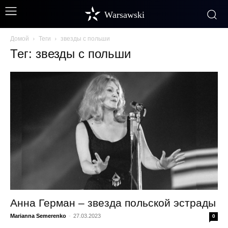
Warsawski
Домой
Теги
звезды с польши
Тег: звезды с польши
Анна Герман – звезда польской эстрады
Marianna Semerenko
-
27.03.2023
0