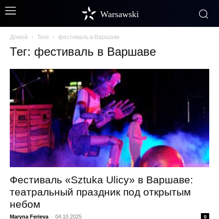
Warsawski
Домой
Теги
фестиваль в Варшаве
Тег: фестиваль в Варшаве
Фестиваль «Sztuka Ulicy» в Варшаве:
театральный праздник под открытым
небом
Maryna Ferieva
-
04.10.2025
0