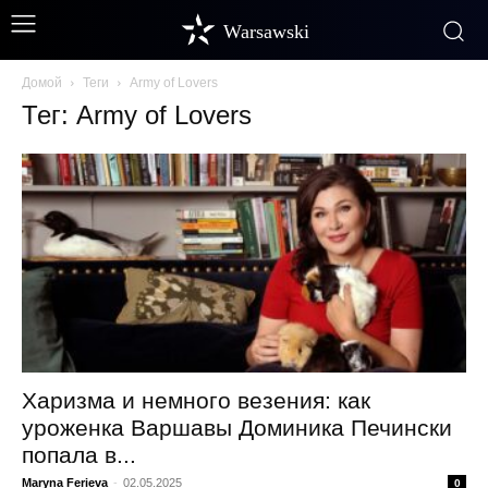
Warsawski
Домой
Теги
Army of Lovers
Тег: Army of Lovers
Харизма и немного везения: как
уроженка Варшавы Доминика Печински
попала в...
Maryna Ferieva
-
02.05.2025
0