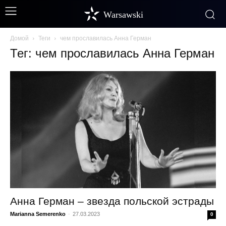
Warsawski
Домой
Теги
чем прославилась Анна Герман
Тег: чем прославилась Анна Герман
Анна Герман – звезда польской эстрады
Marianna Semerenko
-
27.03.2023
0