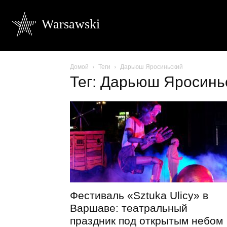
Warsawski
Домой
Теги
Дарьюш Яросиньский
Тег: Дарьюш Яросинь
Фестиваль «Sztuka Ulicy» в
Варшаве: театральный
праздник под открытым небом