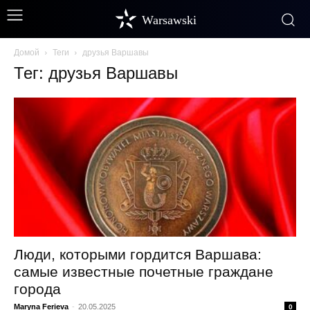
Warsawski
Домой
Теги
друзья Варшавы
Тег: друзья Варшавы
Люди, которыми гордится Варшава:
самые известные почетные граждане
города
Maryna Ferieva
-
20.05.2025
0