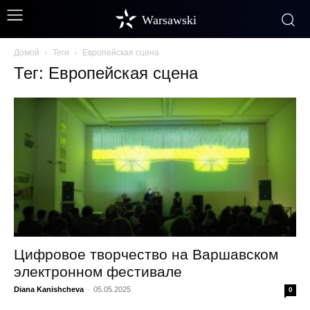
Warsawski
Домой
Теги
Европейская сцена
Тег: Европейская сцена
Цифровое творчество на Варшавском
электронном фестивале
Diana Kanishcheva
-
05.05.2025
0