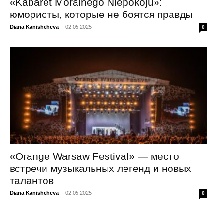
«Kabaret Moralnego Niepokoju»:
юмористы, которые не боятся правды
Diana Kanishcheva
-
02.05.2025
0
«Orange Warsaw Festival» — место
встречи музыкальных легенд и новых
талантов
Diana Kanishcheva
-
02.05.2025
0