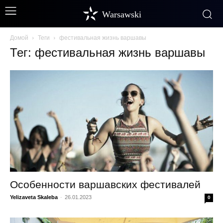
Warsawski
Домой
Теги
фестивальная жизнь варшавы
Тег: фестивальная жизнь варшавы
Особенности варшавских фестивалей
Yelizaveta Skaleba
-
26.01.2023
0