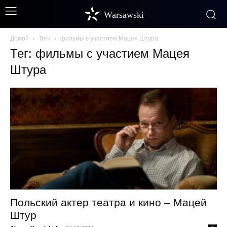
Warsawski
Домой
Теги
фильмы с участием Мацея Штура
Тег: фильмы с участием Мацея
Штура
Польский актер театра и кино – Мацей
Штур