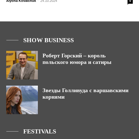
Alyona Kovalchuk
-
24.10.2024
0
SHOW BUSINESS
Роберт Горский – король
польского юмора и сатиры
Звезды Голливуда с варшавскими
корнями
FESTIVALS