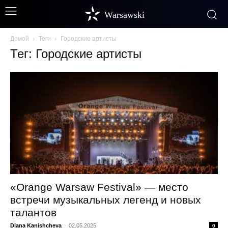
Warsawski
Домой
Теги
Городские артисты
Тег: Городские артисты
«Orange Warsaw Festival» — место
встречи музыкальных легенд и новых
талантов
Diana Kanishcheva
-
02.05.2025
0