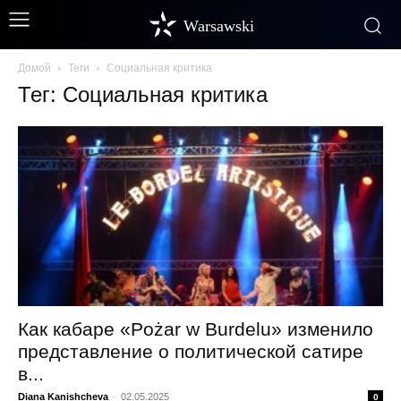
Warsawski
Домой
Теги
Социальная критика
Тег: Социальная критика
Как кабаре «Pożar w Burdelu» изменило
представление о политической сатире
в...
Diana Kanishcheva
-
02.05.2025
0