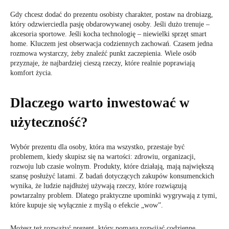
Gdy chcesz dodać do prezentu osobisty charakter, postaw na drobiazg,
który odzwierciedla pasję obdarowywanej osoby. Jeśli dużo trenuje –
akcesoria sportowe. Jeśli kocha technologię – niewielki sprzęt smart
home. Kluczem jest obserwacja codziennych zachowań. Czasem jedna
rozmowa wystarczy, żeby znaleźć punkt zaczepienia. Wiele osób
przyznaje, że najbardziej cieszą rzeczy, które realnie poprawiają
komfort życia.
Dlaczego warto inwestować w
użyteczność?
Wybór prezentu dla osoby, która ma wszystko, przestaje być
problemem, kiedy skupisz się na wartości: zdrowiu, organizacji,
rozwoju lub czasie wolnym. Produkty, które działają, mają największą
szansę posłużyć latami. Z badań dotyczących zakupów konsumenckich
wynika, że ludzie najdłużej używają rzeczy, które rozwiązują
powtarzalny problem. Dlatego praktyczne upominki wygrywają z tymi,
które kupuje się wyłącznie z myślą o efekcie „wow”.
Możesz też rozważyć prezent, który pomaga rozwijać codzienne