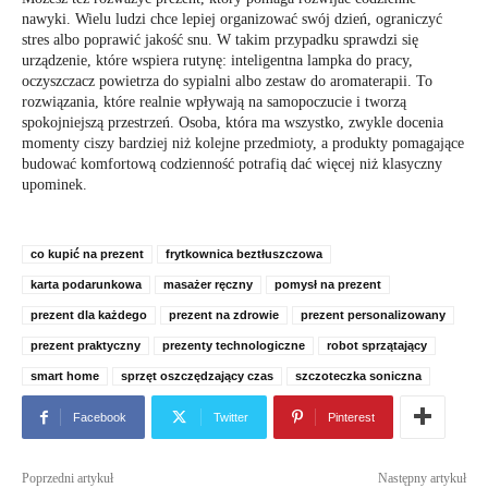
nawyki. Wielu ludzi chce lepiej organizować swój dzień, ograniczyć
stres albo poprawić jakość snu. W takim przypadku sprawdzi się
urządzenie, które wspiera rutynę: inteligentna lampka do pracy,
oczyszczacz powietrza do sypialni albo zestaw do aromaterapii. To
rozwiązania, które realnie wpływają na samopoczucie i tworzą
spokojniejszą przestrzeń. Osoba, która ma wszystko, zwykle docenia
momenty ciszy bardziej niż kolejne przedmioty, a produkty pomagające
budować komfortową codzienność potrafią dać więcej niż klasyczny
upominek.
co kupić na prezent
frytkownica beztłuszczowa
karta podarunkowa
masażer ręczny
pomysł na prezent
prezent dla każdego
prezent na zdrowie
prezent personalizowany
prezent praktyczny
prezenty technologiczne
robot sprzątający
smart home
sprzęt oszczędzający czas
szczoteczka soniczna
Facebook
Twitter
Pinterest
Poprzedni artykuł
Następny artykuł