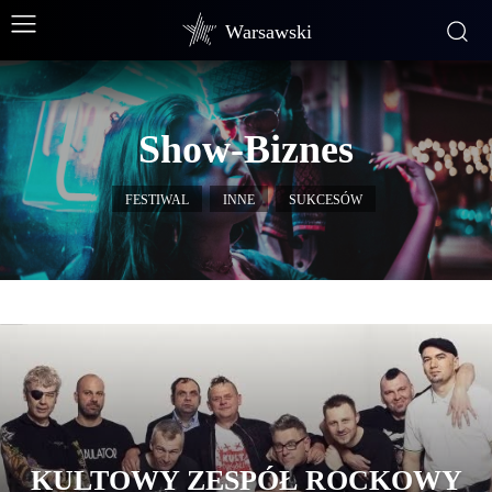
Warsawski
Show-Biznes
FESTIWAL
INNE
SUKCESÓW
KULTOWY ZESPÓŁ ROCKOWY