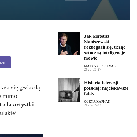
Jak Mateusz
Staniszewski
rozbogacił się, ucząc
sztuczną inteligencję
mówić
iber
MARYNA FERIEVA
-
2026-03-27
Historia telewizji
tała się gwiazdą
polskiej: najciekawsze
fakty
le mimo
OLENA KAPKAN
-
 dla artystki
2023-03-27
ulskiej