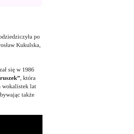
odziedziczyła po
arosław Kukulska,
zał się w 1986
ruszek”
, która
 wokalistek lat
dobywając także