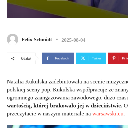
Felix Schmidt
2025-08-04
Facebook
Twitter
Pint
Udział
Natalia Kukulska zadebiutowała na scenie muzycznej 
polskiej sceny pop. Kukulska współpracuje ze znan
ogromnego zaangażowania zawodowego, dużo czasu
wartością, której brakowało jej w dzieciństwie.
O 
przeczytacie w naszym materiale na
warsawski.eu
.