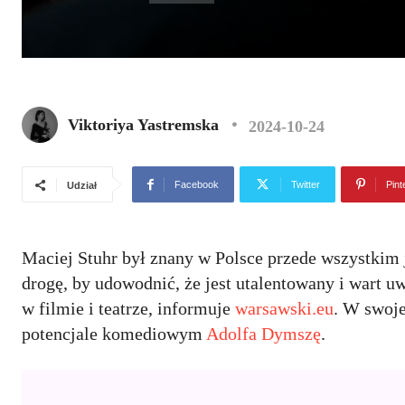
Viktoriya Yastremska
2024-10-24
Facebook
Twitter
Pint
Udział
Maciej Stuhr był znany w Polsce przede wszystkim j
drogę, by udowodnić, że jest utalentowany i wart u
w filmie i teatrze, informuje
warsawski.eu
. W swoje
potencjale komediowym
Adolfa Dymszę
.