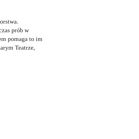
orstwa.
czas prób w
wiem pomaga to im
tarym Teatrze,