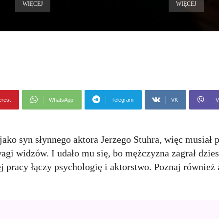
WIĘCEJ
WIĘCEJ
erest
WhatsApp
Telegram
VK
V
ako syn słynnego aktora Jerzego Stuhra, więc musiał p
wagi widzów. I udało mu się, bo mężczyzna zagrał dzies
j pracy łączy psychologię i aktorstwo. Poznaj również