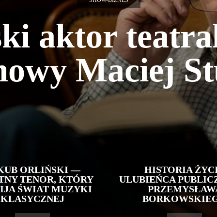
SHOW-BIZNES
ki aktor teatra
mowy Maciej S
KUB ORLIŃSKI —
HISTORIA ŻYC
TNY TENOR, KTÓRY
ULUBIEŃCA PUBLIC
IJA ŚWIAT MUZYKI
PRZEMYSŁAW
KLASYCZNEJ
BORKOWSKIE