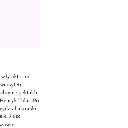
yszły aktor od
iwersytetu
ralnym spektaklu
 Henryk Talar. Po
wydział aktorski
2004-2008
szawie