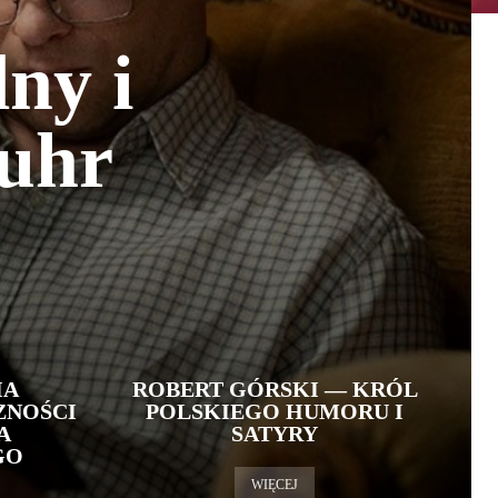
lny i
tuhr
IA
ROBERT GÓRSKI — KRÓL
ZNOŚCI
POLSKIEGO HUMORU I
A
SATYRY
GO
WIĘCEJ