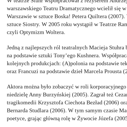
W teatrze Stuhr współpracował z reżyserem Andrze
warszawskiego Teatru Dramatycznego wcielił się w
Warszawie w sztuce Boska! Petera Quiltera (2007)
sztuce Siostry. W 2005 roku wystąpił w Teatrze Ra
czyli Optymizm Woltera.
Jedną z najlepszych ról teatralnych Macieja Stuhr
na podstawie sztuki Tony’ego Kushnera. Współpraca
kolejnych produkcjach: (A)polonia na podstawie te
oraz Francuzi na podstawie dzieł Marcela Prousta (
Aktora można było zobaczyć w roli korporacyjnego
niedzielę Anny Burzyńskiej (2005). Zagrał też Ceza
tragikomedii Krzysztofa Ciechota Bezład (2006) or
Bernarda Studlara (2006). W tym samym czasie Maci
poetyce, grając główną rolę w Żywocie Józefa (200