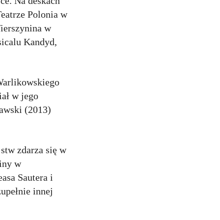
ce. Na deskach
eatrze Polonia w
ierszynina w
sicalu Kandyd,
 Warlikowskiego
iał w jego
zawski (2013)
stw zdarza się w
ziny w
asa Sautera i
upełnie innej