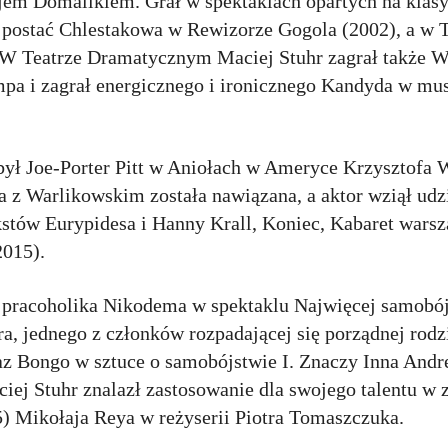
jem Domalikiem. Grał w spektaklach opartych na klasy
 postać Chlestakowa w Rewizorze Gogola (2002), a w T
. W Teatrze Dramatycznym Maciej Stuhr zagrał także W
mpa i zagrał energicznego i ironicznego Kandyda w mu
a był Joe-Porter Pitt w Aniołach w Ameryce Krzysztofa
 z Warlikowskim została nawiązana, a aktor wziął udz
kstów Eurypidesa i Hanny Krall, Koniec, Kabaret wars
2015).
 pracoholika Nikodema w spektaklu Najwięcej samobój
ra, jednego z członków rozpadającej się porządnej rod
az Bongo w sztuce o samobójstwie I. Znaczy Inna Andre
ej Stuhr znalazł zastosowanie dla swojego talentu w z
5) Mikołaja Reya w reżyserii Piotra Tomaszczuka.