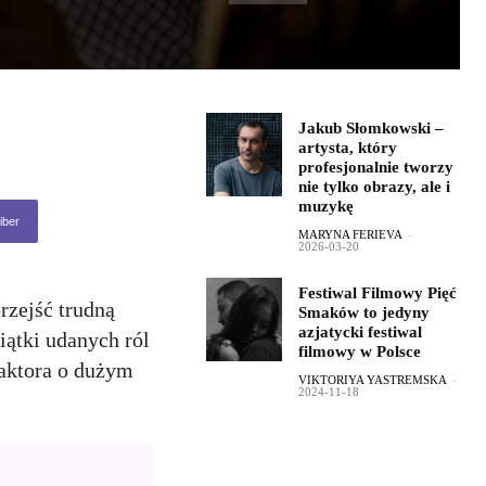
Jakub Słomkowski –
artysta, który
profesjonalnie tworzy
nie tylko obrazy, ale i
muzykę
iber
MARYNA FERIEVA
-
2026-03-20
Festiwal Filmowy Pięć
rzejść trudną
Smaków to jedyny
azjatycki festiwal
iątki udanych ról
filmowy w Polsce
 aktora o dużym
VIKTORIYA YASTREMSKA
-
2024-11-18