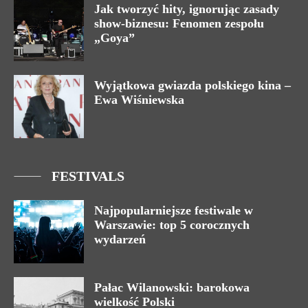
Jak tworzyć hity, ignorując zasady
show-biznesu: Fenomen zespołu
„Goya”
Wyjątkowa gwiazda polskiego kina –
Ewa Wiśniewska
FESTIVALS
Najpopularniejsze festiwale w
Warszawie: top 5 corocznych
wydarzeń
Pałac Wilanowski: barokowa
wielkość Polski