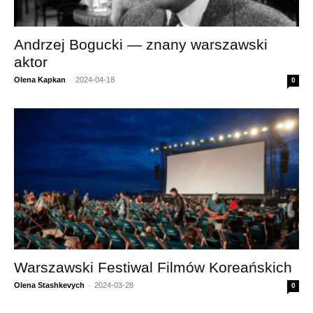
Andrzej Bogucki — znany warszawski
aktor
Olena Kapkan
-
2024-04-18
0
Warszawski Festiwal Filmów Koreańskich
Olena Stashkevych
-
2024-03-28
0