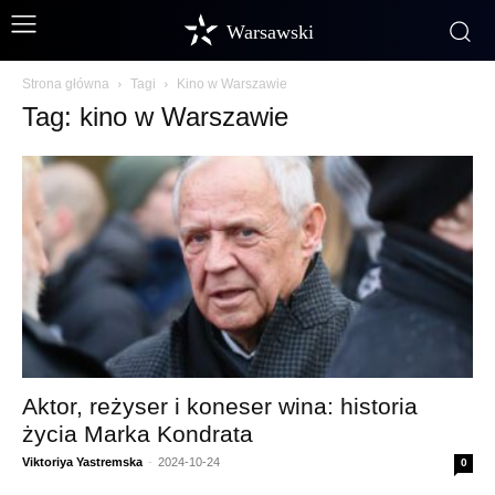
Warsawski
Strona główna
Tagi
Kino w Warszawie
Tag: kino w Warszawie
Aktor, reżyser i koneser wina: historia
życia Marka Kondrata
Viktoriya Yastremska
-
2024-10-24
0