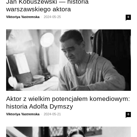
Jan Kobuszewski — historia
warszawskiego aktora
Viktoriya Yastremska
-
2024-05-25
0
Aktor z wielkim potencjałem komediowym:
historia Adolfa Dymszy
Viktoriya Yastremska
-
2024-05-21
0