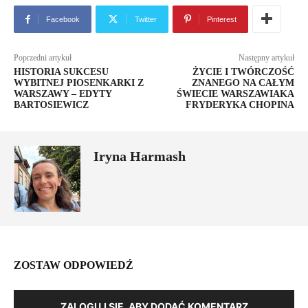
Facebook
Twitter
Pinterest
Poprzedni artykuł
Następny artykuł
HISTORIA SUKCESU
ŻYCIE I TWÓRCZOŚĆ
WYBITNEJ PIOSENKARKI Z
ZNANEGO NA CAŁYM
WARSZAWY – EDYTY
ŚWIECIE WARSZAWIAKA
BARTOSIEWICZ
FRYDERYKA CHOPINA
Iryna Harmash
ZOSTAW ODPOWIEDŹ
ZALOGUJ SIĘ, ABY DODAĆ KOMENTARZ