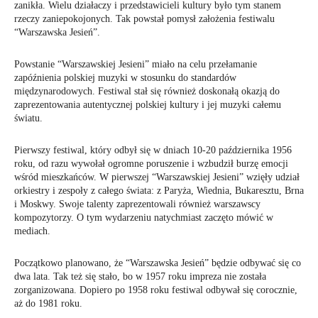
zanikła. Wielu działaczy i przedstawicieli kultury było tym stanem
rzeczy zaniepokojonych. Tak powstał pomysł założenia festiwalu
“Warszawska Jesień”.
Powstanie “Warszawskiej Jesieni” miało na celu przełamanie
zapóźnienia polskiej muzyki w stosunku do standardów
międzynarodowych. Festiwal stał się również doskonałą okazją do
zaprezentowania autentycznej polskiej kultury i jej muzyki całemu
światu.
Pierwszy festiwal, który odbył się w dniach 10-20 października 1956
roku, od razu wywołał ogromne poruszenie i wzbudził burzę emocji
wśród mieszkańców. W pierwszej “Warszawskiej Jesieni” wzięły udział
orkiestry i zespoły z całego świata: z Paryża, Wiednia, Bukaresztu, Brna
i Moskwy. Swoje talenty zaprezentowali również warszawscy
kompozytorzy. O tym wydarzeniu natychmiast zaczęto mówić w
mediach.
Początkowo planowano, że “Warszawska Jesień” będzie odbywać się co
dwa lata. Tak też się stało, bo w 1957 roku impreza nie została
zorganizowana. Dopiero po 1958 roku festiwal odbywał się corocznie,
aż do 1981 roku.