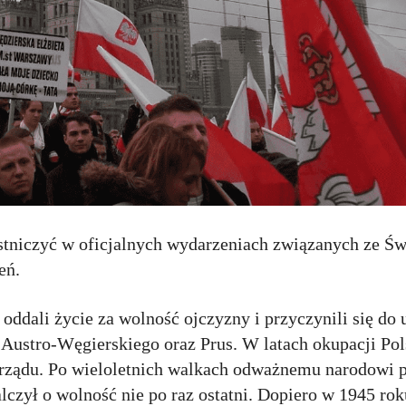
estniczyć w oficjalnych wydarzeniach związanych ze Ś
ień.
oddali życie za wolność ojczyzny i przyczynili się do 
 Austro-Węgierskiego oraz Prus. W latach okupacji Pol
, rządu. Po wieloletnich walkach odważnemu narodowi 
lczył o wolność nie po raz ostatni. Dopiero w 1945 rok