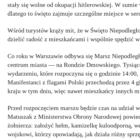
stały się wolne od okupacji hitlerowskiej. W sumie
dlatego to święto zajmuje szczególne miejsce w se
Wśród turystów krąży mit, że w Święto Niepodległo
dzielić radość z mieszkańcami i wspólnie spędzić 
Co roku w Warszawie odbywa się Marsz Niepodległ
centrum miasta — na Rondzie Dmowskiego. Tysiące 
wydarzeniu, które rozpoczyna się o godzinie 14:00,
Manifestanci z flagami Polski przechodzą przez 4 
kraju w tym dniu, więc nawet mieszkańcy innych mia
Przed rozpoczęciem marszu będzie czas na udział 
Matuszak z Ministerstwa Obrony Narodowej powied
żołnierza: założyć hełm, kamizelkę kuloodporną, w
wojskowi, którzy opowiadają, jak działa różny sprz