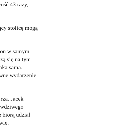
ość 43 razy,
ący stolicę mogą
ę on w samym
zą się na tym
taka sama.
ówne wydarzenie
rza. Jacek
rawdziwego
 biorą udział
wie.