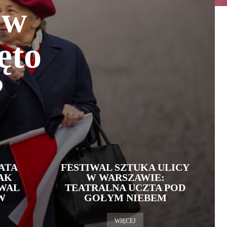
 w
ęto
?
ATA
FESTIWAL SZTUKA ULICY
AK
W WARSZAWIE:
WAL
TEATRALNA UCZTA POD
W
GOŁYM NIEBEM
WIĘCEJ