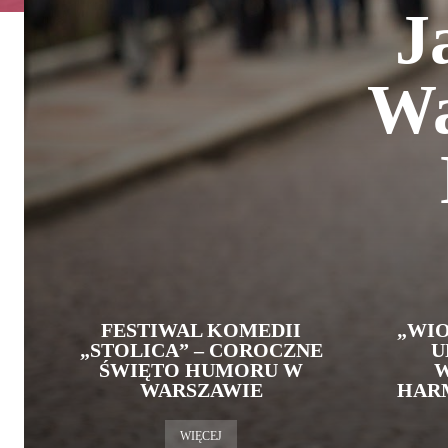
J
Wa
FESTIWAL KOMEDII
„WI
„STOLICA” – COROCZNE
U
ŚWIĘTO HUMORU W
W
WARSZAWIE
HAR
WIĘCEJ