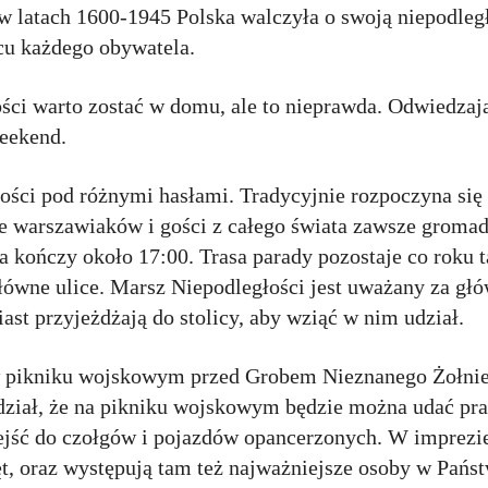
 w latach 1600-1945 Polska walczyła o swoją niepodległ
rcu każdego obywatela.
ści warto zostać w domu, ale to nieprawda. Odwiedzaj
weekend.
ości pod różnymi hasłami. Tradycyjnie rozpoczyna si
warszawiaków i gości z całego świata zawsze gromad
 a kończy około 17:00. Trasa parady pozostaje co roku 
główne ulice. Marsz Niepodległości jest uważany za gł
st przyjeżdżają do stolicy, aby wziąć w nim udział.
w pikniku wojskowym przed Grobem Nieznanego Żołnie
ział, że na pikniku wojskowym będzie można udać p
ejść do czołgów i pojazdów opancerzonych. W imprezie
ęt, oraz występują tam też najważniejsze osoby w Państ