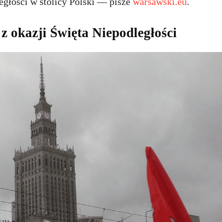
egłości w stolicy Polski — pisze
warsawski.eu
.
z okazji Święta Niepodległości