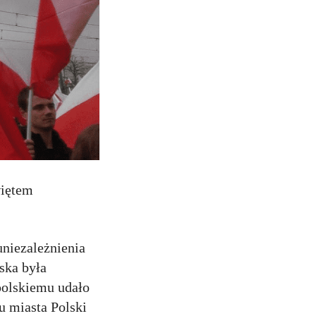
więtem
uniezależnienia
ska była
polskiemu udało
u miasta Polski