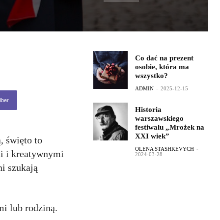
Co dać na prezent
osobie, która ma
wszystko?
ADMIN
-
2025-12-15
iber
Historia
warszawskiego
festiwalu „Mrożek na
XXI wiek”
, święto to
OLENA STASHKEVYCH
-
i i kreatywnymi
2024-03-28
ni szukają
i lub rodziną.