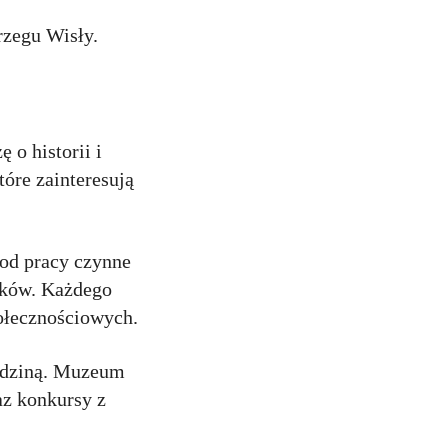
rzegu Wisły.
 o historii i
óre zainteresują
od pracy czynne
iaków. Każdego
ołecznościowych.
rodziną. Muzeum
az konkursy z