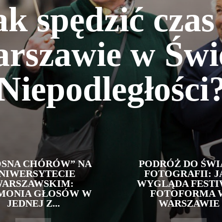
ak spędzić czas
rszawie w Świ
Niepodległości
OSNA CHÓRÓW” NA
PODRÓŻ DO ŚWI
NIWERSYTECIE
FOTOGRAFII: J
ARSZAWSKIM:
WYGLĄDA FESTI
MONIA GŁOSÓW W
FOTOFORMA 
JEDNEJ Z...
WARSZAWIE