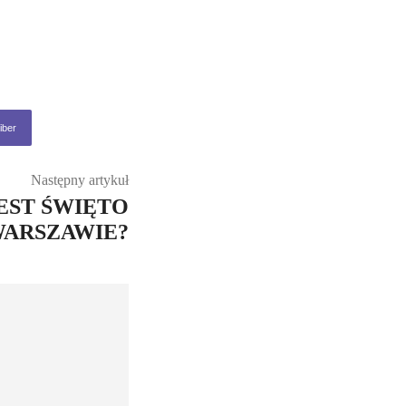
iber
Następny artykuł
EST ŚWIĘTO
WARSZAWIE?