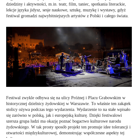
dziedziny i aktywności, m.in. teatr, film, taniec, spotkania literackie,
lekcje języka jidysz, sesje naukowe, sztukę, muzykę i wystawy, gdyż
festiwal gromadzi najwybitniejszych artystów z Polski i całego świata.
Festiwal zwykle odbywa się na ulicy Próżnej i Placu Grabowskim w
historycznej dzielnicy żydowskiej w Warszawie. To właśnie ten zakątek
stolicy ożywa podczas tego wydarzenia. Wydarzenie to na stałe wpisało
się zarówno w polską, jak i europejską kulturę. Dzięki festiwalowi
szersza grupa ludzi ma okazję poznać bogactwo kulturowe narodu
żydowskiego. W tak prosty sposób projekt ten promuje idee tolerancji i
otwartości międzykulturowej, demonstrując współczesne aspekty tej