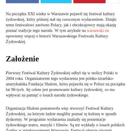
Na początku XXI wieku w Warszawie pojawił się festiwal kultury
żydowskiej, który później stał się corocznym wydarzeniem. Dzięki
temu festiwalowi zarówno Polacy, jak i obcokrajowcy mają okazję
poznać tradycje tego narodu. W tym artykule na
warsawski.eu
opowiemy więcej o historii Warszawskiego Festiwalu Kultury
Żydowskiej.
Założenie
Pierwszy Festiwal Kultury Żydowskiej odbył się w stolicy Polski w
2004 roku. Organizatorem tego wydarzenia jest polsko-izraelsko-
amerykańska Fundacja Shalom, która pojawiła się w Polsce na początku
lat 90-tych. Jej celem jest promowanie kultury żydowskiej, co ma
wpływać na pamięć o losach narodu żydowskiego.
Organizacja Shalom postanowiła więc stworzyć Festiwal Kultury
Żydowskiej, na którym ludzie mogliby poznać tę kulturę w sposób
dyskretny. W programie wydarzenia znalazły się prezentacje
żydowskiego teatru, muzyki i filmów. Są też wykłady o losach polskich
Żydów w międzywojennej Warszawie. Festiwal oferuje również