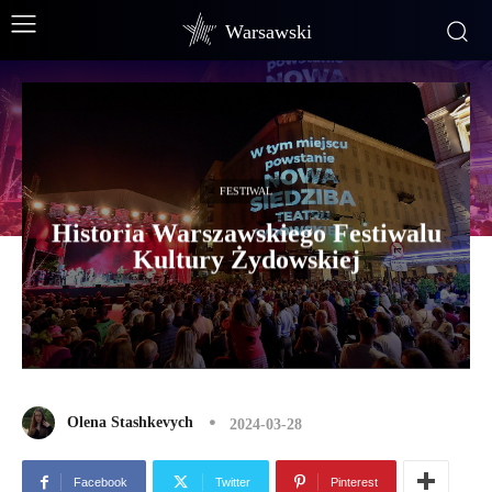
Warsawski
FESTIWAL
Historia Warszawskiego Festiwalu
Kultury Żydowskiej
Olena Stashkevych
2024-03-28
Facebook
Twitter
Pinterest