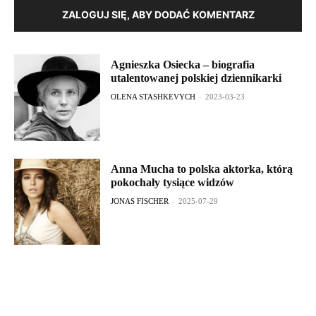
ZALOGUJ SIĘ, ABY DODAĆ KOMENTARZ
Agnieszka Osiecka – biografia
utalentowanej polskiej dziennikarki
OLENA STASHKEVYCH
-
2023-03-23
Anna Mucha to polska aktorka, którą
pokochały tysiące widzów
JONAS FISCHER
-
2025-07-29