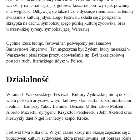
warsztaty na temat tego, jak gotować koszerne potrawy i jak powinny
one wyglądać. Odbywają się także liczne dyskusje i seminaria na tematy
związane z kulturą jidysz. Logo festiwalu składa się z połączenia
skrzypka na dachu, symbolizującego polską kulturę żydowską, oraz
warszawskiej syreny, symbolizującej Warszawę.
Ogólnie rzecz biorąc, festiwal ten poświęcony jest Isaacowi
Bashevisowi Singerowi. Ten mężczyzna był Żydem, który mieszkał w
Warszawie i pisał różne prozy, opowiadania itp. Był także czołową
postacią ruchu literackiego jidysz w Polsce.
Działalność
W ramach Warszawskiego Festiwalu Kultury Żydowskiej biorą udział
wielu polskich artystów, w tym kultowy klarnecista i saksofonista Giora
Feidman, kantorzy Yakov Lemmer, Benzion Miller, Jakob Motzen i
Alberto Mizrachi, dyrygenci Krzysztof Penderecki i John Axelrod oraz
niezwykły duet Nigel Kennedy i zespół Kroke.
Festiwal trwa kilka dni. W tym czasie każdy ma okazję zapoznać się z
bogactwem kultury żydowskiej, która prezentowana jest poprzez różne