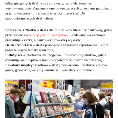
kilka specjalnych stref, które sprawiają, że wydarzenie jest
wielowymiarowe. Zapoznają one odwiedzających z różnymi gatunkami
oraz nowoczesnymi trendami w sztuce literackiej. Do
najpopularniejszych stref należą:
Spotkania z Nauką
– strefa dla miłośników literatury naukowej, gdzie
przedstawiciele
wiodących uniwersytetów
i wydawnictwa naukowe
prezentują książki, a naukowcy prowadzą wykłady;
Dzień Reportażu
– strefa poświęcona literaturze reportażowej, która
porusza ważne tematy społeczne;
InfluSpace
– platforma dla blogerów i młodych czytelników, gdzie
dyskutuje się o wpływie mediów społecznościowych na czytanie;
Pawilony międzynarodowe
– strefy poświęcone literaturze krajów-
gości, gdzie odbywają się seminaria i warsztaty kulturalne.