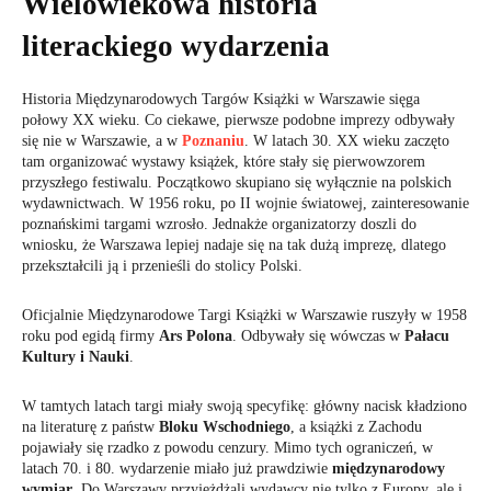
Wielowiekowa historia
literackiego wydarzenia
Historia Międzynarodowych Targów Książki w Warszawie sięga
połowy XX wieku. Co ciekawe, pierwsze podobne imprezy odbywały
się nie w Warszawie, a w
Poznaniu
. W latach 30. XX wieku zaczęto
tam organizować wystawy książek, które stały się pierwowzorem
przyszłego festiwalu. Początkowo skupiano się wyłącznie na polskich
wydawnictwach. W 1956 roku, po II wojnie światowej, zainteresowanie
poznańskimi targami wzrosło. Jednakże organizatorzy doszli do
wniosku, że Warszawa lepiej nadaje się na tak dużą imprezę, dlatego
przekształcili ją i przenieśli do stolicy Polski.
Oficjalnie Międzynarodowe Targi Książki w Warszawie ruszyły w 1958
roku pod egidą firmy
Ars Polona
. Odbywały się wówczas w
Pałacu
Kultury i Nauki
.
W tamtych latach targi miały swoją specyfikę: główny nacisk kładziono
na literaturę z państw
Bloku Wschodniego
, a książki z Zachodu
pojawiały się rzadko z powodu cenzury. Mimo tych ograniczeń, w
latach 70. i 80. wydarzenie miało już prawdziwie
międzynarodowy
wymiar
. Do Warszawy przyjeżdżali wydawcy nie tylko z Europy, ale i