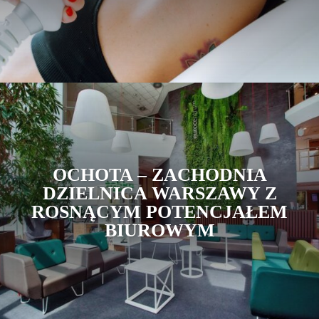
OCHOTA – ZACHODNIA
DZIELNICA WARSZAWY Z
ROSNĄCYM POTENCJAŁEM
BIUROWYM