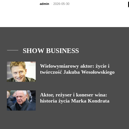
admin
-
2026-05-30
SHOW BUSINESS
Wielowymiarowy aktor: życie i
twórczość Jakuba Wesołowskiego
Aktor, reżyser i koneser wina:
historia życia Marka Kondrata