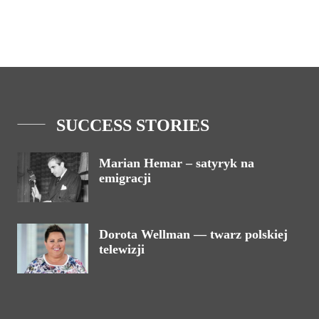
SUCCESS STORIES
Marian Hemar – satyryk na
emigracji
Dorota Wellman — twarz polskiej
telewizji