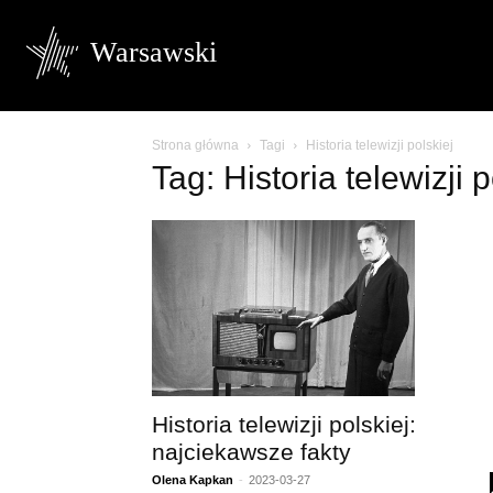
Warsawski
Strona główna
Tagi
Historia telewizji polskiej
Tag: Historia telewizji p
Historia telewizji polskiej:
najciekawsze fakty
Olena Kapkan
-
2023-03-27