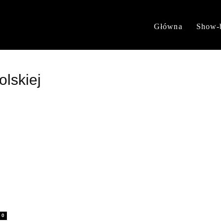
Główna
Show-
olskiej
0