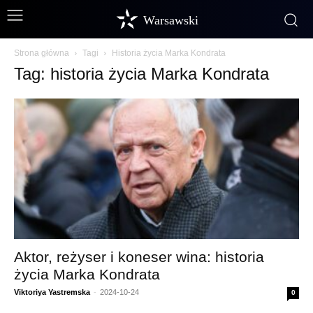
Warsawski
Strona główna
Tagi
Historia życia Marka Kondrata
Tag: historia życia Marka Kondrata
Aktor, reżyser i koneser wina: historia
życia Marka Kondrata
Viktoriya Yastremska
-
2024-10-24
0