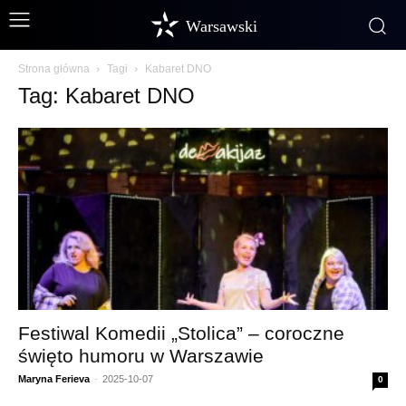
Warsawski
Strona główna
Tagi
Kabaret DNO
Tag: Kabaret DNO
Festiwal Komedii „Stolica” – coroczne
święto humoru w Warszawie
Maryna Ferieva
-
2025-10-07
0