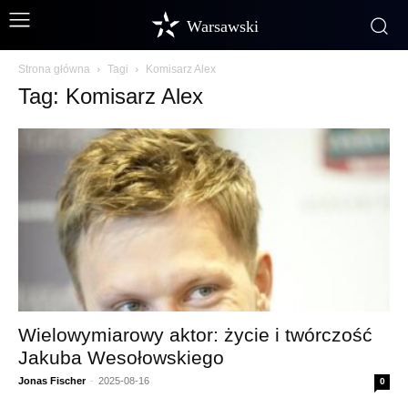
Warsawski
Strona główna
Tagi
Komisarz Alex
Tag: Komisarz Alex
Wielowymiarowy aktor: życie i twórczość
Jakuba Wesołowskiego
Jonas Fischer
-
2025-08-16
0