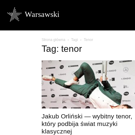
Warsawski
Strona główna
Tagi
Tenor
Tag: tenor
Jakub Orliński — wybitny tenor,
który podbija świat muzyki
klasycznej