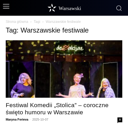
Warsawski
Strona główna
Tagi
Warszawskie festiwale
Tag: Warszawskie festiwale
Festiwal Komedii „Stolica” – coroczne
święto humoru w Warszawie
Maryna Ferieva
-
2025-10-07
0