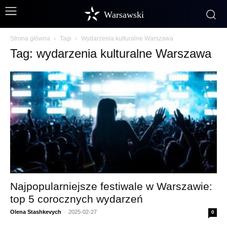
Warsawski
Strona główna
Tagi
Wydarzenia kulturalne Warszawa
Tag: wydarzenia kulturalne Warszawa
Najpopularniejsze festiwale w Warszawie:
top 5 corocznych wydarzeń
Olena Stashkevych
-
2025-02-27
0