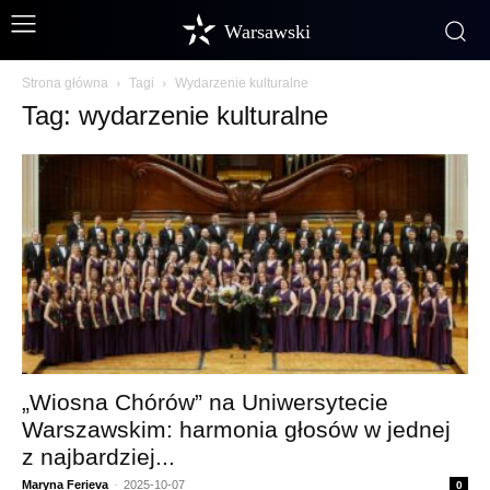
Warsawski
Strona główna
Tagi
Wydarzenie kulturalne
Tag: wydarzenie kulturalne
„Wiosna Chórów” na Uniwersytecie
Warszawskim: harmonia głosów w jednej
z najbardziej...
Maryna Ferieva
-
2025-10-07
0