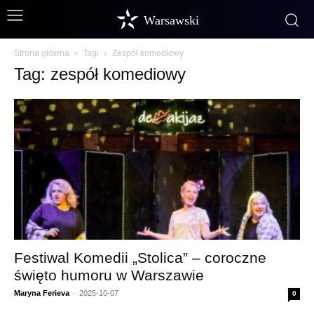
Warsawski
Strona główna
Tagi
Zespół komediowy
Tag: zespół komediowy
Festiwal Komedii „Stolica” – coroczne
święto humoru w Warszawie
Maryna Ferieva
-
2025-10-07
0