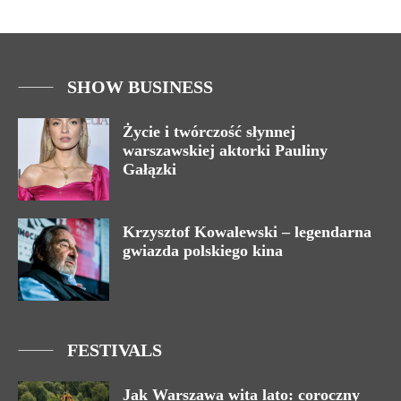
SHOW BUSINESS
Życie i twórczość słynnej
warszawskiej aktorki Pauliny
Gałązki
Krzysztof Kowalewski – legendarna
gwiazda polskiego kina
FESTIVALS
Jak Warszawa wita lato: coroczny