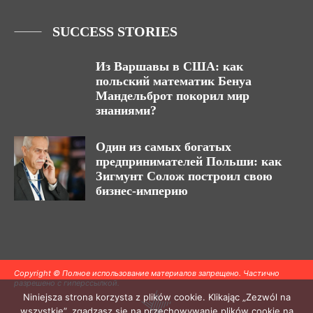
SUCCESS STORIES
Из Варшавы в США: как
польский математик Бенуа
Мандельброт покорил мир
знаниями?
Один из самых богатых
предпринимателей Польши: как
Зигмунт Солож построил свою
бизнес-империю
Copyright © Полное использование материалов запрещено. Частично
разрешено с гиперссылкой.
Niniejsza strona korzysta z plików cookie. Klikając „Zezwól na
wszystkie”, zgadzasz się na przechowywanie plików cookie na