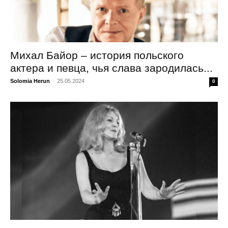
Михал Байор – история польского
актера и певца, чья слава зародилась...
Solomia Herun
-
25.05.2024
0