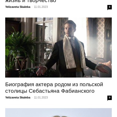
жизнь и творчество
Yelizaveta Skaleba
-
11.01.2023
0
Биография актера родом из польской
столицы Себастьяна Фабианского
Yelizaveta Skaleba
-
11.01.2023
0