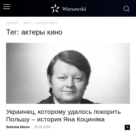
Warsawski
Домой
Теги
актеры кино
Тег: актеры кино
Украинец, которому удалось покорить
Польшу – история Яна Коциняка
Solomia Herun
-
25.05.2024
0