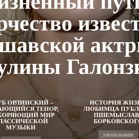
зненный пут
рчество извес
шавской акт
улины Галонз
УБ ОРЛИНСКИЙ –
ИСТОРИЯ ЖИЗ
АЮЩИЙСЯ ТЕНОР,
ЛЮБИМЦА ПУБ
КОРЯЮЩИЙ МИР
ПШЕМЫСЛАВ
ЛАССИЧЕСКОЙ
БОРКОВСКОГ
МУЗЫКИ
УЗНАТЬ БОЛЬШЕ