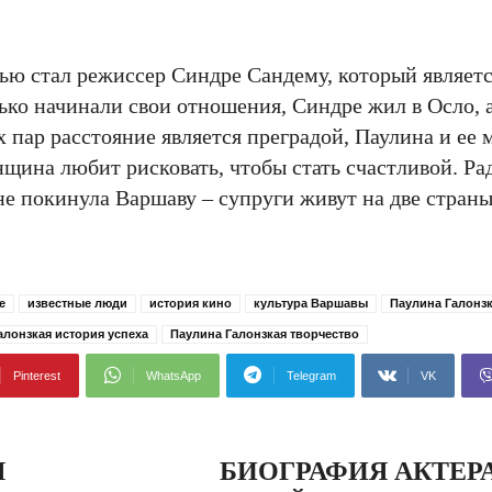
ью стал режиссер Синдре Сандему, который являет
ько начинали свои отношения, Синдре жил в Осло, 
х пар расстояние является преградой, Паулина и ее
енщина любит рисковать, чтобы стать счастливой. Р
е покинула Варшаву – супруги живут на две страны
е
известные люди
история кино
культура Варшавы
Паулина Галонз
алонзкая история успеха
Паулина Галонзкая творчество
Pinterest
WhatsApp
Telegram
VK
Я
БИОГРАФИЯ АКТЕР