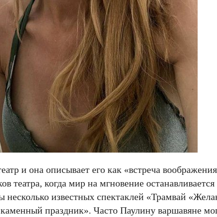
атр и она описывает его как «встреча воображения
ов театра, когда мир на мгновение останавливается 
сы несколько известных спектаклей «Трамвай «Жела
каменный праздник». Часто Паулину варшавяне мог