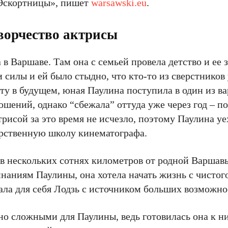
«Эскортницы», пишет
warsawski.eu
.
ворчество актрисы
 в Варшаве. Там она с семьей провела детство и ее
и силы и ей было стыдно, что кто-то из сверстников 
ту в будущем, юная Паулина поступила в один из в
ений, однако “сбежала” оттуда уже через год – пон
трисой за это время не исчезло, поэтому Паулина уе
арственную школу кинематографа.
 в нескольких сотнях километров от родной Варшав
аниям Паулины, она хотела начать жизнь с чистого
ала для себя Лодзь с источником больших возможно
но сложными для Паулины, ведь готовилась она к н