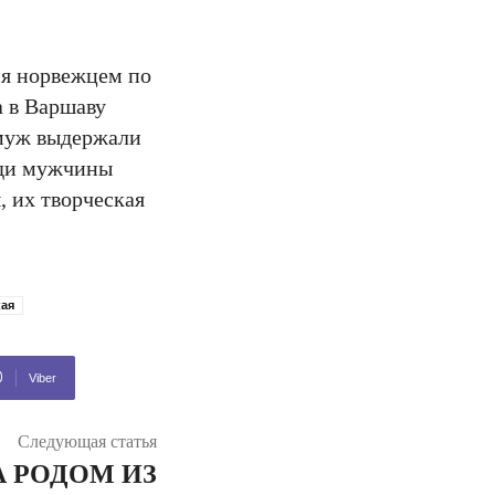
ся норвежцем по
а в Варшаву
 муж выдержали
ади мужчины
, их творческая
кая
Viber
Следующая статья
А РОДОМ ИЗ