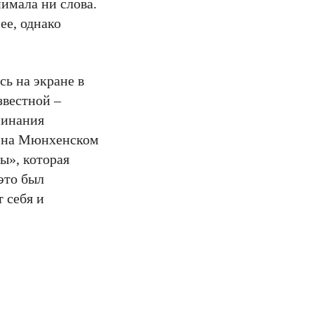
имала ни слова.
ее, однако
сь на экране в
звестной –
минания
й на Мюнхенском
ы», которая
это был
 себя и