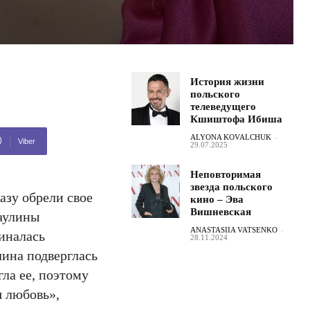
История жизни
польского
телеведущего
Кшиштофа Ибиша
ALYONA KOVALCHUK
-
Viber
29.07.2025
Неповторимая
звезда польского
азу обрели свое
кино – Эва
Вишневская
Паулины
ANASTASIIA VATSENKO
-
чиналась
28.11.2024
ина подверглась
ла ее, поэтому
я любовь»,