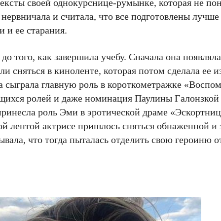
тексты своей однокурснице-румынке, которая не пон
нервничала и считала, что все подготовлены лучше 
 и ее старания.
о того, как завершила учебу. Сначала она появляла
ли сняться в киноленте, которая потом сделала ее и
са сыграла главную роль в короткометражке «Воспо
ающихся ролей и даже номинация Паулины Галонзко
принесла роль Эми в эротической драме «Эскортниц
той лентой актрисе пришлось сняться обнаженной и 
ывала, что тогда пыталась отделить свою героиню от