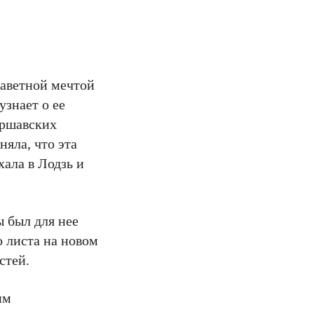
 заветной мечтой
узнает о ее
аршавских
яла, что эта
хала в Лодзь и
ы был для нее
 листа на новом
стей.
им