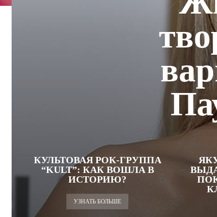
Жи
тво
вар
Па
КУЛЬТОВАЯ РОК-ГРУППА
ЯК
“KULT”: КАК ВОШЛА В
ВЫД
ИСТОРИЮ?
ПО
К
УЗНАТЬ БОЛЬШЕ