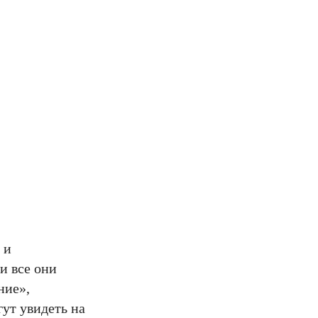
 и
и все они
ние»,
ут увидеть на