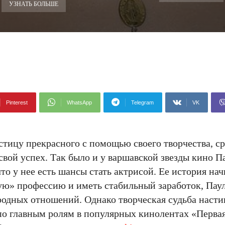
УЗНАТЬ БОЛЬШЕ
Pinterest
WhatsApp
Telegram
VK
стицу прекрасного с помощью своего творчества, ср
свой успех. Так было и у варшавской звезды кино 
то у нее есть шансы стать актрисой. Ее история на
ую» профессию и иметь стабильный заработок, Паул
одных отношений. Однако творческая судьба настиг
по главным ролям в популярных кинолентах «Перва