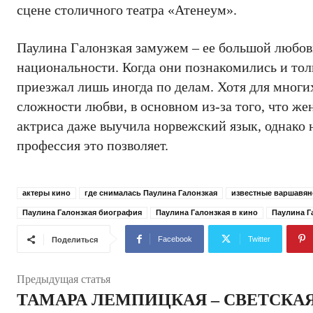
сцене столичного театра «Атенеум».
Паулина Галонзкая замужем – ее большой любов
национальности. Когда они познакомились и тол
приезжал лишь иногда по делам. Хотя для многи
сложности любви, в основном из-за того, что ж
актриса даже выучила норвежский язык, однако н
профессия это позволяет.
актеры кино
где снималась Паулина Галонзкая
известные варшавян
Паулина Галонзкая биография
Паулина Галонзкая в кино
Паулина Г
Facebook
Twitter
Поделиться
Предыдущая статья
ТАМАРА ЛЕМПИЦКАЯ – СВЕТСКА