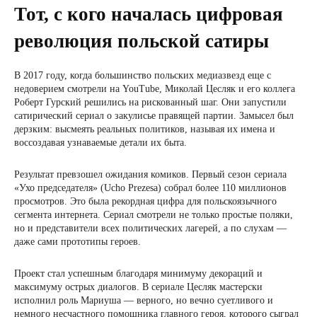
Тот, с кого началась цифровая
революция польской сатиры
В 2017 году, когда большинство польских медиазвезд еще с
недоверием смотрели на YouTube, Миколай Цесляк и его коллега
Роберт Гурский решились на рискованный шаг. Они запустили
сатирический сериал о закулисье правящей партии. Замысел был
дерзким: высмеять реальных политиков, называя их имена и
воссоздавая узнаваемые детали их быта.
Результат превзошел ожидания комиков. Первый сезон сериала
«Ухо председателя» (Ucho Prezesa) собрал более 110 миллионов
просмотров. Это была рекордная цифра для польскоязычного
сегмента интернета. Сериал смотрели не только простые поляки,
но и представители всех политических лагерей, а по слухам —
даже сами прототипы героев.
Проект стал успешным благодаря минимуму декораций и
максимуму острых диалогов. В сериале Цесляк мастерски
исполнил роль Мариуша — верного, но вечно суетливого и
немного несчастного помощника главного героя, которого сыграл