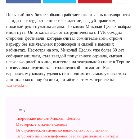
Польский шоу-бизнес обычно работает так: хочешь популярности
— иди на государственное телевидение, следуй правилам,
пожимай руки нужным людям. Но комик Миколай Цесляк выбрал
иной путь. Он отказывался от сотрудничества с TVP, обходил
стороной фестивали, которые считал сомнительными, строил
карьеру без влиятельных продюсеров и связей в высоких
кабинетах. Несмотря на это, Миколай Цесляк уже более 30 лет
собирает аншлаги, стал звездой популярного сериала, сыграл
несколько ролей в кино, выступал на театральной сцене в Турине
и озвучивал персонажа в голливудской анимации. Как
варшавскому комику удалось стать одним из самых узнаваемых
лиц польского шоу-бизнеса, читайте в этом материале на
warsawski.eu
.
Творческие поиски Миколая Цесляка
Мастерское владение словом
От студенческой сцены до национального признания
Тот, с кого началась цифровая революция польской сатиры