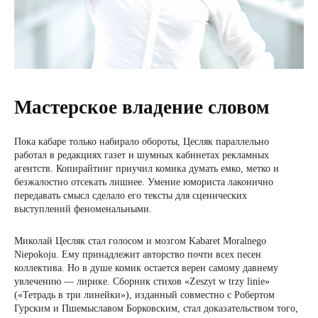
Мастерское владение словом
Пока кабаре только набирало обороты, Цесляк параллельно
работал в редакциях газет и шумных кабинетах рекламных
агентств. Копирайтинг приучил комика думать емко, метко и
безжалостно отсекать лишнее. Умение юмориста лаконично
передавать смысл сделало его тексты для сценических
выступлений феноменальными.
Миколай Цесляк стал голосом и мозгом Kabaret Moralnego
Niepokoju. Ему принадлежит авторство почти всех песен
коллектива. Но в душе комик остается верен самому давнему
увлечению — лирике. Сборник стихов «Zeszyt w trzy linie»
(«Тетрадь в три линейки»), изданный совместно с Робертом
Гурским и Пшемыславом Борковским, стал доказательством того,