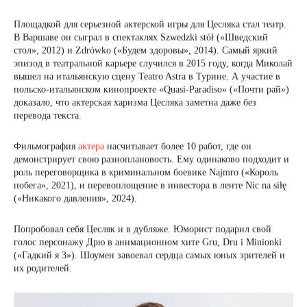
Площадкой для серьезной актерской игры для Цесляка стал театр.
В Варшаве он сыграл в спектаклях Szwedzki stół («Шведский
стол», 2012) и Zdrówko («Будем здоровы», 2014). Самый яркий
эпизод в театральной карьере случился в 2015 году, когда Миколай
вышел на итальянскую сцену Teatro Astra в Турине. А участие в
польско-итальянском кинопроекте «Quasi-Paradiso» («Почти рай»)
доказало, что актерская харизма Цесляка заметна даже без
перевода текста.
Фильмография
актера
насчитывает более 10 работ, где он
демонстрирует свою разноплановость. Ему одинаково подходит и
роль переговорщика в криминальном боевике Najmro («Король
побега», 2021), и перевоплощение в инвестора в ленте Nic na siłę
(«Никакого давления», 2024).
Попробовал себя Цесляк и в дубляже. Юморист подарил свой
голос персонажу Дрю в анимационном хите Gru, Dru i Minionki
(«Гадкий я 3»). Шоумен завоевал сердца самых юных зрителей и
их родителей.