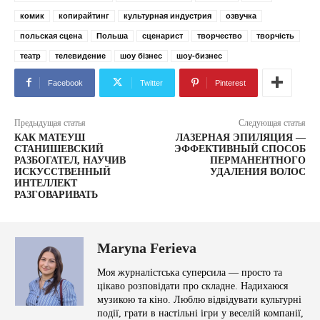
комик
копирайтинг
культурная индустрия
озвучка
польская сцена
Польша
сценарист
творчество
творчість
театр
телевидение
шоу бізнес
шоу-бизнес
Facebook
Twitter
Pinterest
Предыдущая статья
Следующая статья
КАК МАТЕУШ
ЛАЗЕРНАЯ ЭПИЛЯЦИЯ —
СТАНИШЕВСКИЙ
ЭФФЕКТИВНЫЙ СПОСОБ
РАЗБОГАТЕЛ, НАУЧИВ
ПЕРМАНЕНТНОГО
ИСКУССТВЕННЫЙ
УДАЛЕНИЯ ВОЛОС
ИНТЕЛЛЕКТ
РАЗГОВАРИВАТЬ
Maryna Ferieva
Моя журналістська суперсила — просто та
цікаво розповідати про складне. Надихаюся
музикою та кіно. Люблю відвідувати культурні
події, грати в настільні ігри у веселій компанії,