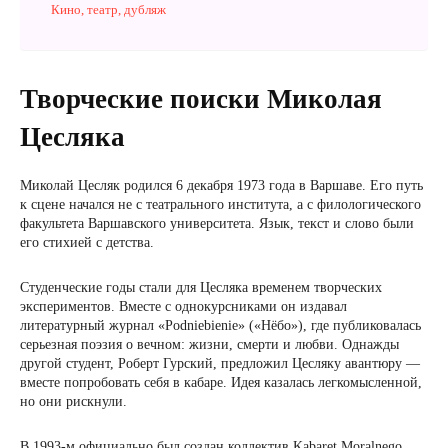
Кино, театр, дубляж
Творческие поиски Миколая
Цесляка
Миколай Цесляк родился 6 декабря 1973 года в Варшаве. Его путь
к сцене начался не с театрального института, а с филологического
факультета Варшавского университета. Язык, текст и слово были
его стихией с детства.
Студенческие годы стали для Цесляка временем творческих
экспериментов. Вместе с однокурсниками он издавал
литературный журнал «Podniebienie» («Нёбо»), где публиковалась
серьезная поэзия о вечном: жизни, смерти и любви. Однажды
другой студент, Роберт Гурский, предложил Цесляку авантюру —
вместе попробовать себя в кабаре. Идея казалась легкомысленной,
но они рискнули.
В 1993-м официально был создан коллектив Kabaret Moralnego