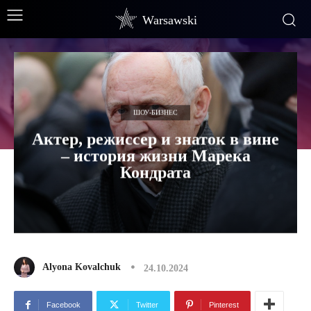
Warsawski
ШОУ-БИЗНЕС
Актер, режиссер и знаток в вине
– история жизни Марека
Кондрата
Alyona Kovalchuk
24.10.2024
Facebook
Twitter
Pinterest