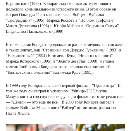
Карпинского (1988). Кондрат стал главным актером нового
польского криминально-гангстерского кино. В этом образе он
сыграл Ольгерда Гальского в сериале Войцеха Вуйчика
“Экстрадиция” (1995), Марека Коссота в “Ночном граффити”
Мацея Дуткевича (1996) и Юзефа Майера в “Операции Самум”
Владислава Пасиковского (1999).
В то же время Кондрат продолжал играть в комедиях: он снимался
в таких лентах, как “Страшный сон Дзюдзю Гуркевича” (1993) и
“Навращенный” (1994) Казимежа Куца, “Ничего смешного”
Марека Котерского (1995) и “Золото дезерты” 1998). Лучшей
комедийной ролью Кондрата этого периода стал заглавный
“Квятковский полковник” Казимежа Куца (1995).
В 1999 году Кондрат снял свой первый фильм – “Право отца”. В
том же году он сыграл в успешном “Убийце-2” Юлиуша
Махульского, а год спустя в следующем фильме того же режиссера
— “Деньги — это еще не все”. В 2000 году Кондрат сыграл в
фильме Войцеха Марчевского “Вайзер” по мотивам рассказов
Павла Хюлле.