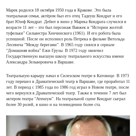
Марек родился 18 октября 1950 года в Кракове. Это была
театральная семья, актёром был его отец Тадеуш Кондрат и его
брат Юзеф Кондрат. Дебют в вино у Марека Кондрата случился в
возрасте 11 лет – это был персонаж Вавжек в “Истории желтой
туфельки” Сильвестра Хенчинского (1961). И его робота была
успешной. После он исполнил роль Петрека в фильме Витольда
Лесевича “Между берегами”. В 1965 году снялся в сериале
“Домашняя война” Ежи Грузы. В 1972 году окончил
Государственную высшую школу театрального искусства имени
Александра Зельверовича в Варшаве.
Театральную карьеру начал в Силезском театре в Катовице. В 1973
году перешел в Драматический театр в Варшаве, где проработал 11
лет. В период с 1985 года по 1986 год играл в Новом театре, после
чего вернулся в Драматический театр. Также в течение 7 лет был
актером театра “Атенеум”. На театральной сцене Кондрат сыграл
более 30 ролей, в кино и на телевидении более ста.