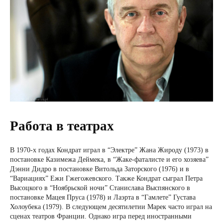
Работа в театрах
В 1970-х годах Кондрат играл в “Электре” Жана Жироду (1973) в
постановке Казимежа Деймека, в “Жаке-фаталисте и его хозяева”
Дэнни Дидро в постановке Витольда Заторского (1976) и в
“Вариациях” Ежи Гжегожевского. Также Кондрат сыграл Петра
Высоцкого в “Ноябрьской ночи” Станислава Выспянского в
постановке Мацея Пруса (1978) и Лаэрта в “Гамлете” Густава
Холоубека (1979). В следующем десятилетии Марек часто играл на
сценах театров Франции. Однако игра перед иностранными