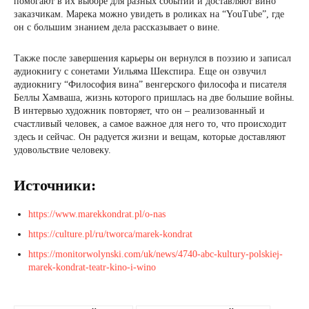
помогают в их выборе для разных событий и доставляют вино
заказчикам. Марека можно увидеть в роликах на “YouTube”, где
он с большим знанием дела рассказывает о вине.
Также после завершения карьеры он вернулся в поэзию и записал
аудиокнигу с сонетами Уильяма Шекспира. Еще он озвучил
аудиокнигу “Философия вина” венгерского философа и писателя
Беллы Хамваша, жизнь которого пришлась на две большие войны.
В интервью художник повторяет, что он – реализованный и
счастливый человек, а самое важное для него то, что происходит
здесь и сейчас. Он радуется жизни и вещам, которые доставляют
удовольствие человеку.
Источники:
https://www.marekkondrat.pl/o-nas
https://culture.pl/ru/tworca/marek-kondrat
https://monitorwolynski.com/uk/news/4740-abc-kultury-polskiej-
marek-kondrat-teatr-kino-i-wino