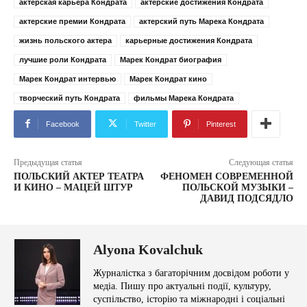
актерская карьера Кондрата
актерские достижения Кондрата
актерские премии Кондрата
актерский путь Марека Кондрата
жизнь польского актера
карьерные достижения Кондрата
лучшие роли Кондрата
Марек Кондрат биография
Марек Кондрат интервью
Марек Кондрат кино
творческий путь Кондрата
фильмы Марека Кондрата
Facebook
Twitter
Pinterest
Предыдущая статья
Следующая статья
ПОЛЬСКИЙ АКТЕР ТЕАТРА
ФЕНОМЕН СОВРЕМЕННОЙ
И КИНО – МАЦЕЙ ШТУР
ПОЛЬСКОЙ МУЗЫКИ –
ДАВИД ПОДСЯДЛО
Alyona Kovalchuk
Журналістка з багаторічним досвідом роботи у
медіа. Пишу про актуальні події, культуру,
суспільство, історію та міжнародні і соціальні