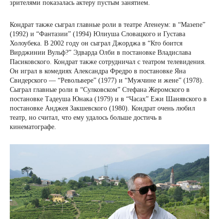
зрителями показалась актеру пустым занятием.
Кондрат также сыграл главные роли в театре Атенеум: в “Мазепе”
(1992) и “Фантазии” (1994) Юлиуша Словацкого и Густава
Холоубека. В 2002 году он сыграл Джорджа в “Кто боится
Вирджинии Вульф?” Эдварда Олби в постановке Владислава
Пасиковского. Кондрат также сотрудничал с театром телевидения.
Он играл в комедиях Александра Фредро в постановке Яна
Свидерского — “Револьвере” (1977) и “Мужчине и жене” (1978).
Сыграл главные роли в “Сулковском” Стефана Жеромского в
постановке Тадеуша Юнака (1979) и в “Часах” Ежи Шанявского в
постановке Анджея Закшевского (1980). Кондрат очень любил
театр, но считал, что ему удалось больше достичь в
кинематографе.