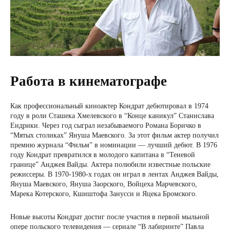
Работа в кинематографе
Как профессиональный киноактер Кондрат дебютировал в 1974
году в роли Сташека Хмелевского в “Конце каникул” Станислава
Ендрики. Через год сыграл незабываемого Романа Боричко в
“Мятых столиках” Януша Маевского. За этот фильм актер получил
премию журнала “Фильм” в номинации — лучший дебют. В 1976
году Кондрат превратился в молодого капитана в “Теневой
границе” Анджея Вайды. Актера полюбили известные польские
режиссеры. В 1970-1980-х годах он играл в лентах Анджея Вайды,
Януша Маевского, Януша Заорского, Войцеха Марчевского,
Марека Котерского, Кшиштофа Занусси и Яцека Бромского.
Новые высоты Кондрат достиг после участия в первой мыльной
опере польского телевидения — сериале “В лабиринте” Павла