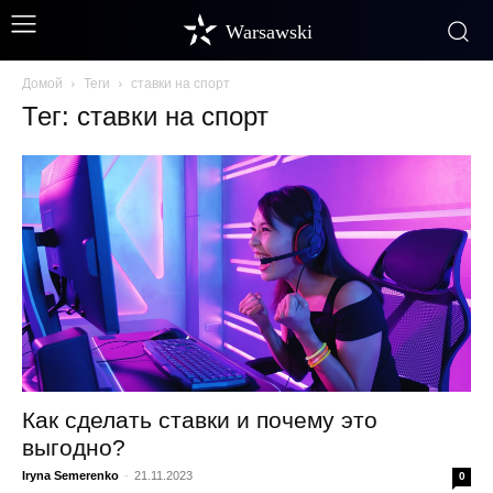
Warsawski
Домой
Теги
ставки на спорт
Тег: ставки на спорт
Как сделать ставки и почему это
выгодно?
Iryna Semerenko
-
21.11.2023
0