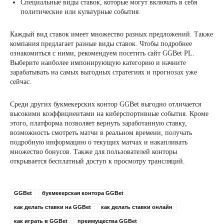
Специальные виды ставок, которые могут включать в себя
политические или культурные события.
Каждый вид ставок имеет множество разных предложений. Также
компания предлагает разные виды ставок. Чтобы подробнее
ознакомиться с ними, рекомендуем посетить сайт GGBet PL.
Выберите наиболее импонирующую категорию и начните
зарабатывать на самых выгодных стратегиях и прогнозах уже
сейчас.
Среди других букмекерских контор GGBet выгодно отличается
высокими коэффициентами на киберспортивные события. Кроме
этого, платформа позволяет вернуть заработанную ставку,
возможность смотреть матчи в реальном времени, получать
подробную информацию о текущих матчах и накапливать
множество бонусов. Также для пользователей конторы
открывается бесплатный доступ к просмотру трансляций.
GGBet
букмекерская контора GGBet
как делать ставки на GGBet
как делать ставки онлайн
как играть в GGBet
преимущества GGBet