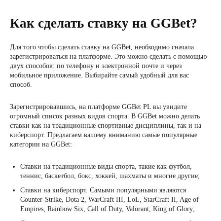
Как сделать ставку на GGBet?
Для того чтобы сделать ставку на GGBet, необходимо сначала
зарегистрироваться на платформе. Это можно сделать с помощью
двух способов: по телефону и электронной почте и через
мобильное приложение. Выбирайте самый удобный для вас
способ.
Зарегистрировавшись, на платформе GGBet PL вы увидите
огромный список разных видов спорта. В GGBet можно делать
ставки как на традиционные спортивные дисциплины, так и на
киберспорт. Предлагаем вашему вниманию самые популярные
категории на GGBet:
Ставки на традиционные виды спорта, такие как футбол,
теннис, баскетбол, бокс, хоккей, шахматы и многие другие;
Ставки на киберспорт. Самыми популярными являются
Counter-Strike, Dota 2, WarCraft III, LoL, StarCraft II, Age of
Empires, Rainbow Six, Call of Duty, Valorant, King of Glory;