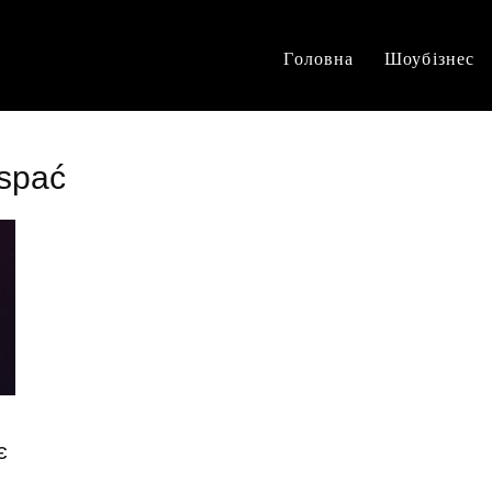
Головна
Шоубізнес
 spać
є