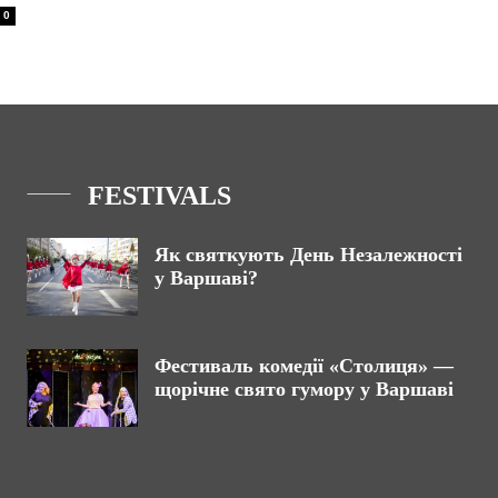
0
FESTIVALS
Як святкують День Незалежності
у Варшаві?
Фестиваль комедії «Столиця» —
щорічне свято гумору у Варшаві