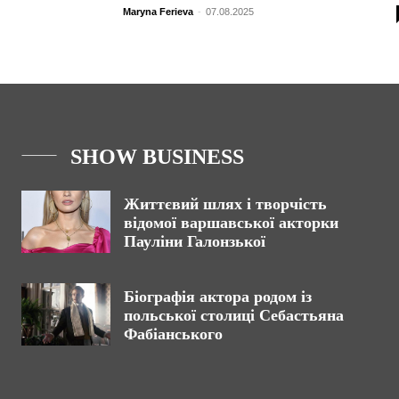
Maryna Ferieva
-
07.08.2025
SHOW BUSINESS
Життєвий шлях і творчість
відомої варшавської акторки
Пауліни Галонзької
Біографія актора родом із
польської столиці Себастьяна
Фабіанського