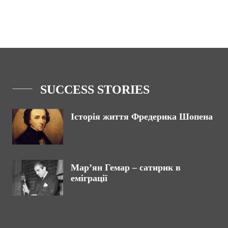
SUCCESS STORIES
Історія життя Фредерика Шопена
Марʼян Гемар – сатирик в
еміграції