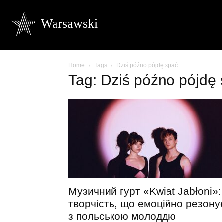
Warsawski
Home
Tags
Dziś późno pójdę spać
Tag: Dziś późno pójdę
Музичний гурт «Kwiat Jabłoni»:
творчість, що емоційно резону
з польською молоддю