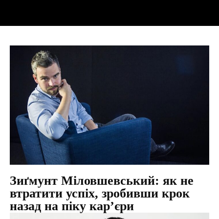
Зиґмунт Міловшевський: як не
втратити успіх, зробивши крок
назад на піку кар’єри