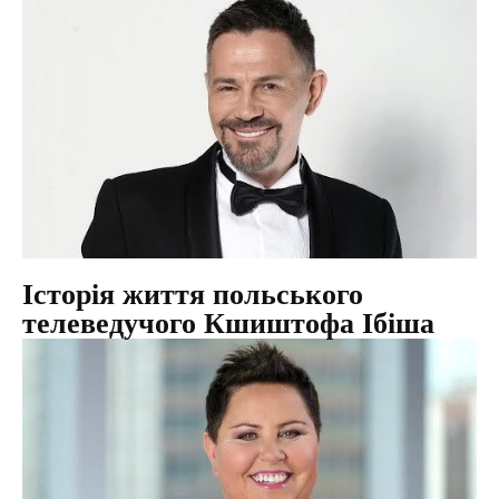
Історія життя польського
телеведучого Кшиштофа Ібіша