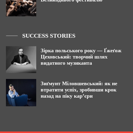
SUCCESS STORIES
Зірка польського року — Ґжеґож
Цеховський: творчий шлях
видатного музиканта
Зиґмунт Міловшевський: як не
втратити успіх, зробивши крок
назад на піку кар’єри