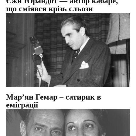
Єжи Юрандот — автор кабаре,
що сміявся крізь сльози
Марʼян Гемар – сатирик в
еміграції