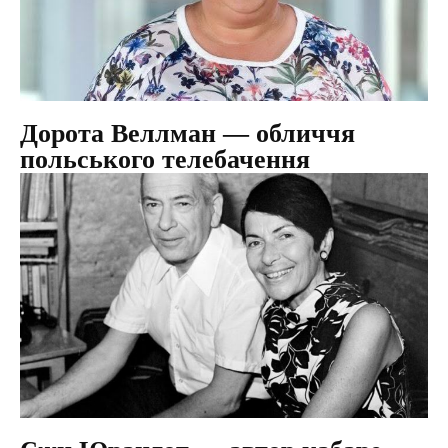
Дорота Веллман — обличчя
польського телебачення