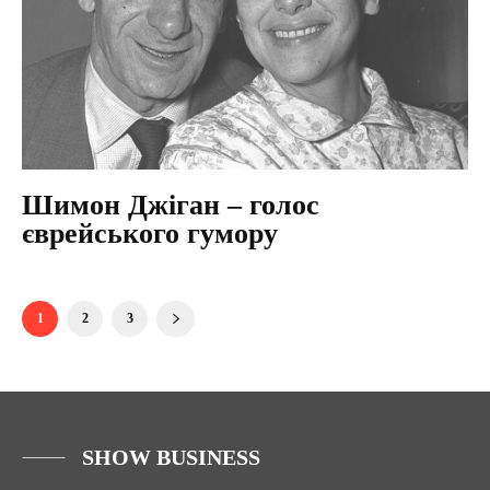
Шимон Джіган – голос
єврейського гумору
1
2
3
SHOW BUSINESS