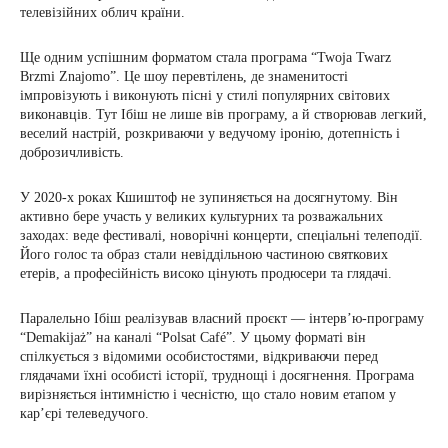
телевізійних облич країни.
Ще одним успішним форматом стала програма “Twoja Twarz
Brzmi Znajomo”. Це шоу перевтілень, де знаменитості
імпровізують і виконують пісні у стилі популярних світових
виконавців. Тут Ібіш не лише вів програму, а й створював легкий,
веселий настрій, розкриваючи у ведучому іронію, дотепність і
доброзичливість.
У 2020-х роках Кшиштоф не зупиняється на досягнутому. Він
активно бере участь у великих культурних та розважальних
заходах: веде фестивалі, новорічні концерти, спеціальні телеподії.
Його голос та образ стали невіддільною частиною святкових
етерів, а професійність високо цінують продюсери та глядачі.
Паралельно Ібіш реалізував власний проєкт — інтерв’ю-програму
“Demakijaż” на каналі “Polsat Café”. У цьому форматі він
спілкується з відомими особистостями, відкриваючи перед
глядачами їхні особисті історії, труднощі і досягнення. Програма
вирізняється інтимністю і чесністю, що стало новим етапом у
кар’єрі телеведучого.