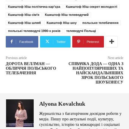
Кшиштоф Ібіш політична кар’єра
Кшиштоф Ібіш секрет молодості
Кшиштоф Ібіш сім’я
Кшиштоф Ібіш телеведучий
Кшиштоф Ібіш шлюб
Кшиштоф Ібіш шоу
польське телебачення
польські телеведучі 1990-х років
телеведучі Польщі
Facebook
Twitter
Pinterest
Previous article
Next article
ДОРОТА ВЕЛЛМАН —
СПІВАЧКА ДОДА — ОДНА З
ОБЛИЧЧЯ ПОЛЬСЬКОГО
НАЙПОПУЛЯРНІШИХ ТА
ТЕЛЕБАЧЕННЯ
НАЙСКАНДАЛЬНІШИХ
ЗІРОК ПОЛЬСЬКОГО
ШОУБІЗНЕСУ
Alyona Kovalchuk
Журналістка з багаторічним досвідом роботи у
медіа. Пишу про актуальні події, культуру,
суспільство, історію та міжнародні і соціальні