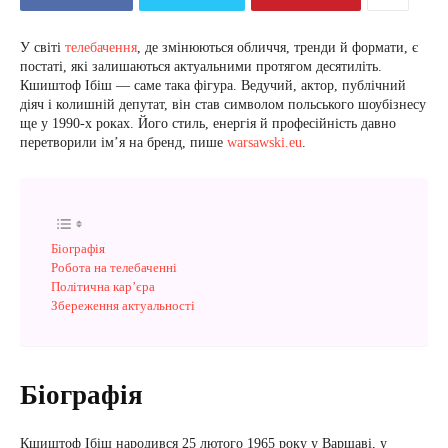
У світі
телебачення
, де змінюються обличчя, тренди й формати, є
постаті, які залишаються актуальними протягом десятиліть.
Кшиштоф Ібіш — саме така фігура. Ведучий, актор, публічний
діяч і колишній депутат, він став символом польського шоубізнесу
ще у 1990-х роках. Його стиль, енергія й професійність давно
перетворили ім’я на бренд, пише
warsawski.eu
.
Біографія
Робота на телебаченні
Політична карʼєра
Збереження актуальності
Біографія
Кшиштоф Ібіш народився 25 лютого 1965 року у Варшаві, у