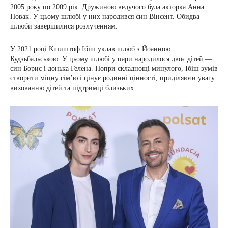
2005 року по 2009 рік. Дружиною ведучого була акторка Анна
Новак. У цьому шлюбі у них народився син Вінсент. Обидва
шлюби завершилися розлученням.
У 2021 році Кшиштоф Ібіш уклав шлюб з Йоанною
Кудзьбальською. У цьому шлюбі у пари народилося двоє дітей —
син Борис і донька Гелена. Попри складнощі минулого, Ібіш зумів
створити міцну сім’ю і цінує родинні цінності, приділяючи увагу
вихованню дітей та підтримці близьких.