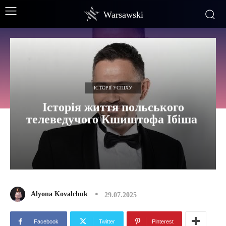
Warsawski
ІСТОРІЇ УСПІХУ
Історія життя польського
телеведучого Кшиштофа Ібіша
Alyona Kovalchuk
29.07.2025
Facebook
Twitter
Pinterest