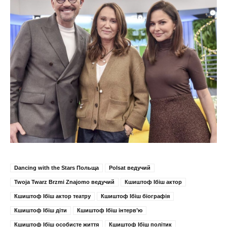
Dancing with the Stars Польща
Polsat ведучий
Twoja Twarz Brzmi Znajomo ведучий
Кшиштоф Ібіш актор
Кшиштоф Ібіш актор театру
Кшиштоф Ібіш біографія
Кшиштоф Ібіш діти
Кшиштоф Ібіш інтерв’ю
Кшиштоф Ібіш особисте життя
Кшиштоф Ібіш політик