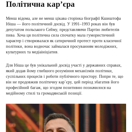
Політична карʼєра
Менш відома, але не менш цікава сторінка біографії Кшиштофа
Ібіша — його політичний досвід. У 1991–1993 роках він був
депутатом польського Сейму, представляючи Партію любителів
пива. Хоча ця політична сила спочатку мала гумористичний
характер і створювалася як сатиричний протест проти класичної
політики, вона водночас займалася просуванням молодіжних,
культурних та медіаініціатив.
Для Ібіша це був унікальний досвід участі у державних справах,
який додав йому глибшого розуміння механізмів політики,
суспільних процесів і роботи публічного простору. Попри те, що
він не продовжив політичну кар’єру, цей період збагатив його
професійний багаж, що згодом позитивно позначилося на
медійному стилі та громадянській позиції.