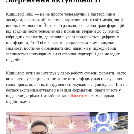
Кшиштоф Ібіш — це не просто телеведучий з багаторічним
досвідом, а справжній феномен адаптивності у світі медіа, який
швидко змінюється. Його кар’єра охоплює період трансформацій
від традиційного телебачення з прямими етерами до сучасних
гібридних форматів, де основна увага приділяється цифровим
платформам, YouTube-каналам і соцмережам. Саме завдяки
здатності постійно оновлювати свої навички й підходи Ібіш
залишається популярним і для старшої аудиторії і для молодих
глядачів.
Кшиштоф активно інтегрує у свою роботу сучасні формати, часто
використовує соцмережі не лише як платформу для просування
своїх проєктів, а й як інструмент спілкування з аудиторією. Він не
боїться експериментувати з новими форматами, брати участь у
подкастах, стрімах і колабораціях з
блогерами
та молодими
медійниками.