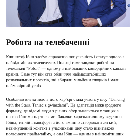
Робота на телебаченні
Кшиштоф Ібіш здобув справжню популярність і статус одного з
найвідоміших телеведучих Польщі саме завдяки роботі на
телеканалі “Polsat” — одному з найбільших комерційних каналів
країни. Саме тут він став обличчям наймасштабніших
розважальних проєктів, які збирали мільйони глядачів і мали
неймовірний успіх.
Особливо визначною в його кар’єрі стала участь у шоу “Dancing
with the Stars. Taniec z gwiazdami”. Це адаптація міжнародного
формату, де відомі люди з різних сфер змагаються у танцях з
професійними партнерами. Завдяки харизматичному веденню
Ібіша, теплій атмосфері та його вмінню створювати легкий,
невимушений контакт з учасниками шоу стало візитівкою
польського прайм-тайму, а сам Ібіш — одним з найпомітніших