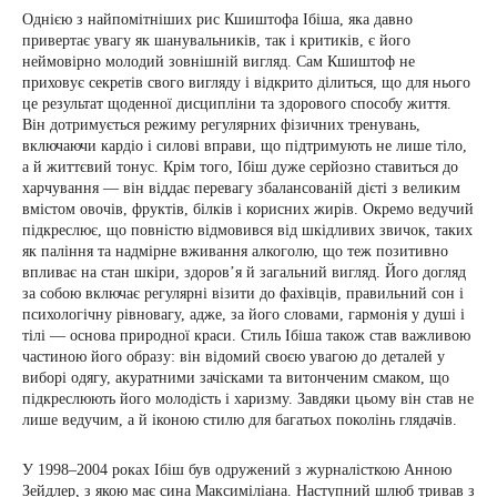
Однією з найпомітніших рис Кшиштофа Ібіша, яка давно
привертає увагу як шанувальників, так і критиків, є його
неймовірно молодий зовнішній вигляд. Сам Кшиштоф не
приховує секретів свого вигляду і відкрито ділиться, що для нього
це результат щоденної дисципліни та здорового способу життя.
Він дотримується режиму регулярних фізичних тренувань,
включаючи кардіо і силові вправи, що підтримують не лише тіло,
а й життєвий тонус. Крім того, Ібіш дуже серйозно ставиться до
харчування — він віддає перевагу збалансованій дієті з великим
вмістом овочів, фруктів, білків і корисних жирів. Окремо ведучий
підкреслює, що повністю відмовився від шкідливих звичок, таких
як паління та надмірне вживання алкоголю, що теж позитивно
впливає на стан шкіри, здоров’я й загальний вигляд. Його догляд
за собою включає регулярні візити до фахівців, правильний сон і
психологічну рівновагу, адже, за його словами, гармонія у душі і
тілі — основа природної краси. Стиль Ібіша також став важливою
частиною його образу: він відомий своєю увагою до деталей у
виборі одягу, акуратними зачісками та витонченим смаком, що
підкреслюють його молодість і харизму. Завдяки цьому він став не
лише ведучим, а й іконою стилю для багатьох поколінь глядачів.
У 1998–2004 роках Ібіш був одружений з журналісткою Анною
Зейдлер, з якою має сина Максиміліана. Наступний шлюб тривав з