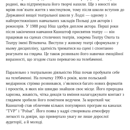
родині, яка підтримувала його творчі нахили. Ще з юності він
мріяв пов’язати життя з мистецтвом, тому після школи вступив до
Державної вищої театральної школи у Лодзі — одному з
найпрестижніших навчальних закладів Польщі для акторів і
режисерів. У 1988 році Ібіш здобув диплом актора. Перші роки
після закінчення навчання Кшиштоф присвятив театру — він
працював на сценах столичних театрів, зокрема Театру Охота та
Театру імені Віткевича. Виступи у живому театрі сформували у
ньому дисципліну, здатність триматися на сцені і спонтанно
реагувати на глядача. Це також розвивало його навички емоційної
виразності, що згодом стало перевагою на телебаченні.
Паралельно з театральною діяльністю Ібіш почав пробувати себе
на телебаченні. На початку 1990-х років, коли польський
медіаринок стрімко розвивався, з’являлося багато нових форматів
і проєктів, в яких він швидко знайшов своє місце. Його природна
харизма, жвавість, чітка дикція та вміння налагоджувати контакт з
глядачем зробили його помітним ведучим. За короткий час
Кшиштоф став обличчям кількох популярних програм на каналах
“TVP” і “Polsat”. Його поява у кадрі створювала атмосферу
легкості та довіри, що привертало увагу не лише дорослої
аудиторії, а й молоді.