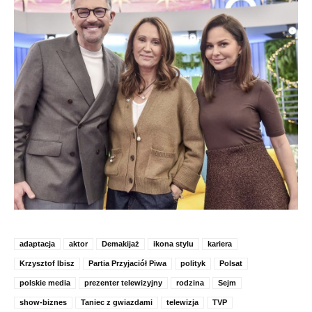
adaptacja
aktor
Demakijaż
ikona stylu
kariera
Krzysztof Ibisz
Partia Przyjaciół Piwa
polityk
Polsat
polskie media
prezenter telewizyjny
rodzina
Sejm
show-biznes
Taniec z gwiazdami
telewizja
TVP