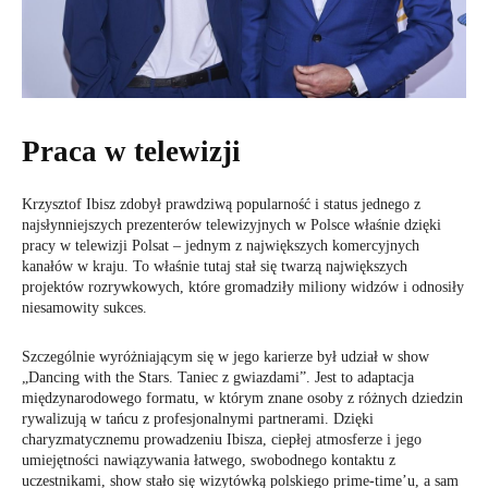
Praca w telewizji
Krzysztof Ibisz zdobył prawdziwą popularność i status jednego z
najsłynniejszych prezenterów telewizyjnych w Polsce właśnie dzięki
pracy w telewizji Polsat – jednym z największych komercyjnych
kanałów w kraju. To właśnie tutaj stał się twarzą największych
projektów rozrywkowych, które gromadziły miliony widzów i odnosiły
niesamowity sukces.
Szczególnie wyróżniającym się w jego karierze był udział w show
„Dancing with the Stars. Taniec z gwiazdami”. Jest to adaptacja
międzynarodowego formatu, w którym znane osoby z różnych dziedzin
rywalizują w tańcu z profesjonalnymi partnerami. Dzięki
charyzmatycznemu prowadzeniu Ibisza, ciepłej atmosferze i jego
umiejętności nawiązywania łatwego, swobodnego kontaktu z
uczestnikami, show stało się wizytówką polskiego prime-time’u, a sam