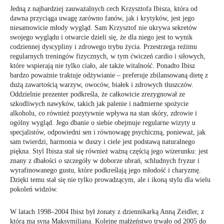
Jedną z najbardziej zauważalnych cech Krzysztofa Ibisza, która od
dawna przyciąga uwagę zarówno fanów, jak i krytyków, jest jego
niesamowicie młody wygląd. Sam Krzysztof nie ukrywa sekretów
swojego wyglądu i otwarcie dzieli się, że dla niego jest to wynik
codziennej dyscypliny i zdrowego trybu życia. Przestrzega reżimu
regularnych treningów fizycznych, w tym ćwiczeń cardio i siłowych,
które wspierają nie tylko ciało, ale także witalność. Ponadto Ibisz
bardzo poważnie traktuje odżywianie – preferuje zbilansowaną dietę z
dużą zawartością warzyw, owoców, białek i zdrowych tłuszczów.
Oddzielnie prezenter podkreśla, że całkowicie zrezygnował ze
szkodliwych nawyków, takich jak palenie i nadmierne spożycie
alkoholu, co również pozytywnie wpływa na stan skóry, zdrowie i
ogólny wygląd. Jego dbanie o siebie obejmuje regularne wizyty u
specjalistów, odpowiedni sen i równowagę psychiczną, ponieważ, jak
sam twierdzi, harmonia w duszy i ciele jest podstawą naturalnego
piękna. Styl Ibisza stał się również ważną częścią jego wizerunku: jest
znany z dbałości o szczegóły w doborze ubrań, schludnych fryzur i
wyrafinowanego gustu, które podkreślają jego młodość i charyzmę.
Dzięki temu stał się nie tylko prowadzącym, ale i ikoną stylu dla wielu
pokoleń widzów.
W latach 1998–2004 Ibisz był żonaty z dziennikarką Anną Zeidler, z
którą ma syna Maksymiliana. Kolejne małżeństwo trwało od 2005 do