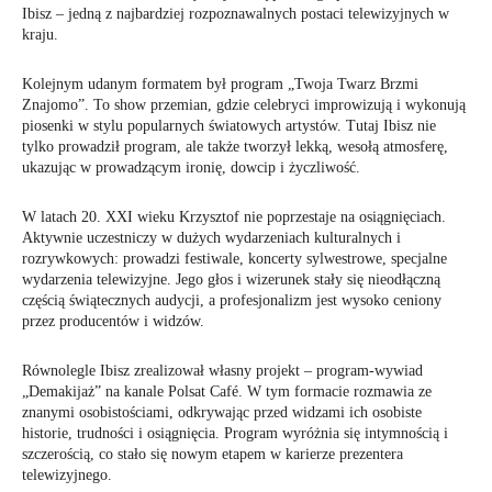
Ibisz – jedną z najbardziej rozpoznawalnych postaci telewizyjnych w
kraju.
Kolejnym udanym formatem był program „Twoja Twarz Brzmi
Znajomo”. To show przemian, gdzie celebryci improwizują i wykonują
piosenki w stylu popularnych światowych artystów. Tutaj Ibisz nie
tylko prowadził program, ale także tworzył lekką, wesołą atmosferę,
ukazując w prowadzącym ironię, dowcip i życzliwość.
W latach 20. XXI wieku Krzysztof nie poprzestaje na osiągnięciach.
Aktywnie uczestniczy w dużych wydarzeniach kulturalnych i
rozrywkowych: prowadzi festiwale, koncerty sylwestrowe, specjalne
wydarzenia telewizyjne. Jego głos i wizerunek stały się nieodłączną
częścią świątecznych audycji, a profesjonalizm jest wysoko ceniony
przez producentów i widzów.
Równolegle Ibisz zrealizował własny projekt – program-wywiad
„Demakijaż” na kanale Polsat Café. W tym formacie rozmawia ze
znanymi osobistościami, odkrywając przed widzami ich osobiste
historie, trudności i osiągnięcia. Program wyróżnia się intymnością i
szczerością, co stało się nowym etapem w karierze prezentera
telewizyjnego.