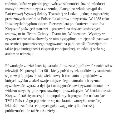
rodzinie, która wspierała jego twórcze skłonności. Już od młodości
marzył o związaniu życia ze sztuką, dlatego po szkole wstąpił do
Państwowej Wyższej Szkoły Teatralnej w Łodzi – jednej z najbardziej
prestiżowych uczelni w Polsce dla aktorów i reżyserów. W 1988 roku
Ibisz uzyskał dyplom aktora. Pierwsze lata po ukończeniu studiów
Krzysztof poświęcił teatrowi – pracował na deskach stołecznych
teatrów, m.in. Teatru Ochoty i Teatru im. Witkiewicza. Występy w
żywym teatrze ukształtowały w nim dyscyplinę, umiejętność panowania
na scenie i spontanicznego reagowania na publiczność. Rozwijało to
także jego umiejętności ekspresji emocjonalnej, co później stało się
atutem w telewizji.
Równolegle z działalnością teatralną Ibisz zaczął próbować swoich sił w
telewizji. Na początku lat 90., kiedy polski rynek mediów dynamicznie
się rozwijał, pojawiło się wiele nowych formatów i projektów, w
których szybko znalazł swoje miejsce. Jego naturalna charyzma,
żywiołowość, wyraźna dykcja i umiejętność nawiązywania kontaktu z
widzem uczyniły go rozpoznawalnym prowadzącym. W krótkim czasie
Krzysztof stał się twarzą kilku popularnych programów na kanałach
TVP i Polsat. Jego pojawienie się na ekranie tworzyło atmosferę
lekkości i zaufania, co przyciągało uwagę nie tylko dorosłej
publiczności, ale także młodzieży.