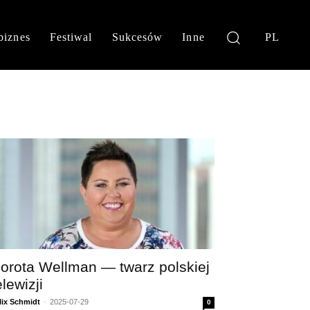
biznes
Festiwal
Sukcesów
Inne
PL
orota Wellman — twarz polskiej
elewizji
lix Schmidt
-
2025-07-29
0