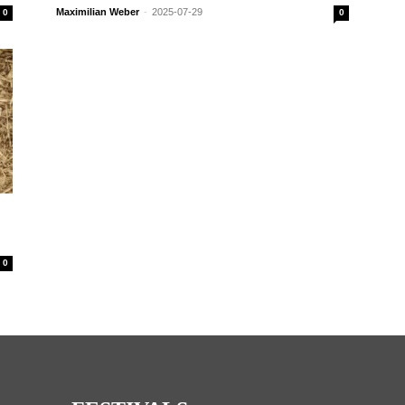
Maximilian Weber
-
2025-07-29
0
0
0