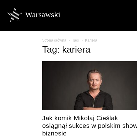
Warsawski
Strona główna
Tagi
Kariera
Tag: kariera
Jak komik Mikołaj Cieślak
osiągnął sukces w polskim show
biznesie