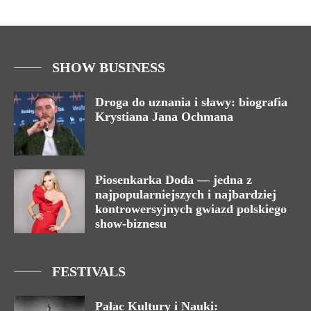
SHOW BUSINESS
Droga do uznania i sławy: biografia
Krystiana Jana Ochmana
Piosenkarka Doda — jedna z
najpopularniejszych i najbardziej
kontrowersyjnych gwiazd polskiego
show-biznesu
FESTIVALS
Pałac Kultury i Nauki: