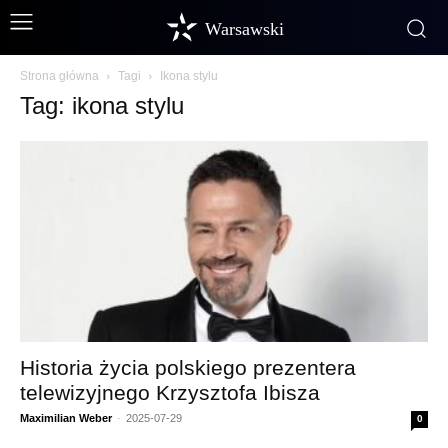
Warsawski
Strona główna
Tagi
Ikona stylu
Tag: ikona stylu
Historia życia polskiego prezentera
telewizyjnego Krzysztofa Ibisza
Maximilian Weber
-
2025-07-29
0