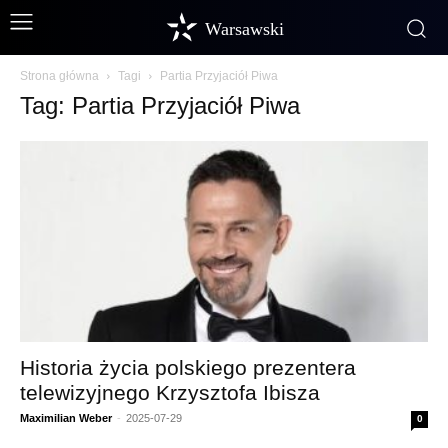
Warsawski
Strona główna
Tagi
Partia Przyjaciół Piwa
Tag: Partia Przyjaciół Piwa
Historia życia polskiego prezentera
telewizyjnego Krzysztofa Ibisza
Maximilian Weber
-
2025-07-29
0