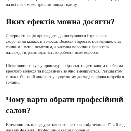
на всі ноги може тривати понад годину.
Яких ефектів можна досягти?
Лазерна епіляція призводить до поступового і тривалого
скорочення кількості волосся. Волосся відростає повільніше, стає
тоншим і менш помітним, а частина волосяних фолікулів
назавжди втрачає здатність виробляти нове волосся.
Після повного курсу процедур шкіра стає гладенькою, а проблема
врослого волосся та подразнень значно зменшується. Результатом
також є більший комфорт у щоденному догляді та рідша потреба в
голінні.
Чому варто обрати професійний
салон?
Ефективність процедури залежить не тільки від технології, а й від
досвіду фахівця. Професійний салон пропонує: