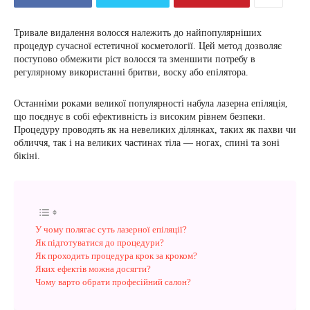
Тривале видалення волосся належить до найпопулярніших
процедур сучасної естетичної косметології. Цей метод дозволяє
поступово обмежити ріст волосся та зменшити потребу в
регулярному використанні бритви, воску або епілятора.
Останніми роками великої популярності набула лазерна епіляція,
що поєднує в собі ефективність із високим рівнем безпеки.
Процедуру проводять як на невеликих ділянках, таких як пахви чи
обличчя, так і на великих частинах тіла — ногах, спині та зоні
бікіні.
У чому полягає суть лазерної епіляції?
Як підготуватися до процедури?
Як проходить процедура крок за кроком?
Яких ефектів можна досягти?
Чому варто обрати професійний салон?