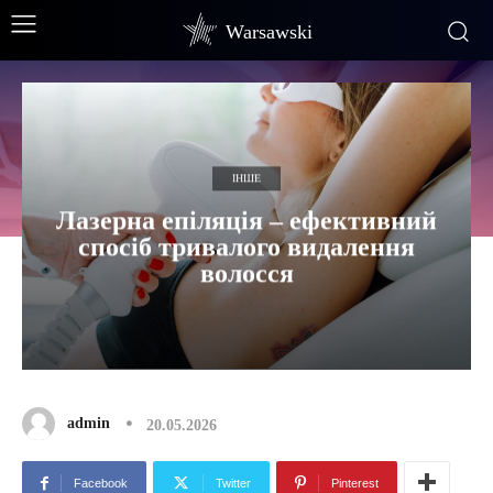
Warsawski
ІНШЕ
Лазерна епіляція – ефективний
спосіб тривалого видалення
волосся
admin
20.05.2026
Facebook
Twitter
Pinterest