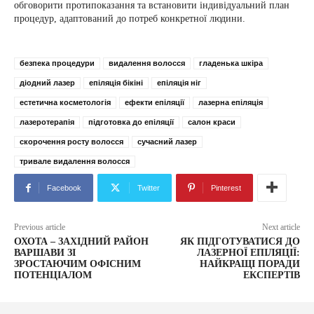
обговорити протипоказання та встановити індивідуальний план
процедур, адаптований до потреб конкретної людини.
безпека процедури
видалення волосся
гладенька шкіра
діодний лазер
епіляція бікіні
епіляція ніг
естетична косметологія
ефекти епіляції
лазерна епіляція
лазеротерапія
підготовка до епіляції
салон краси
скорочення росту волосся
сучасний лазер
тривале видалення волосся
Facebook
Twitter
Pinterest
Previous article
Next article
ОХОТА – ЗАХІДНИЙ РАЙОН
ЯК ПІДГОТУВАТИСЯ ДО
ВАРШАВИ ЗІ
ЛАЗЕРНОЇ ЕПІЛЯЦІЇ:
ЗРОСТАЮЧИМ ОФІСНИМ
НАЙКРАЩІ ПОРАДИ
ПОТЕНЦІАЛОМ
ЕКСПЕРТІВ