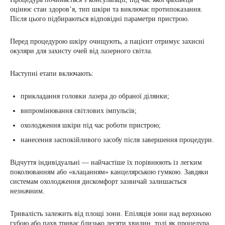
оцінює стан здоров’я, тип шкіри та виключає протипоказання.
Після цього підбираються відповідні параметри пристрою.
Перед процедурою шкіру очищують, а пацієнт отримує захисні
окуляри для захисту очей від лазерного світла.
Наступні етапи включають:
прикладання головки лазера до обраної ділянки;
випромінювання світлових імпульсів;
охолодження шкіри під час роботи пристрою;
нанесення заспокійливого засобу після завершення процедури.
Відчуття індивідуальні — найчастіше їх порівнюють із легким
поколюванням або «клацанням» канцелярською гумкою. Завдяки
системам охолодження дискомфорт зазвичай залишається
незначним.
Тривалість залежить від площі зони. Епіляція зони над верхньою
губою або пахв триває близько десяти хвилин, тоді як процедура