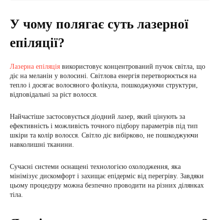
У чому полягає суть лазерної
епіляції?
Лазерна епіляція
використовує концентрований пучок світла, що
діє на меланін у волосині. Світлова енергія перетворюється на
тепло і досягає волосяного фолікула, пошкоджуючи структури,
відповідальні за ріст волосся.
Найчастіше застосовується діодний лазер, який цінують за
ефективність і можливість точного підбору параметрів під тип
шкіри та колір волосся. Світло діє вибірково, не пошкоджуючи
навколишні тканини.
Сучасні системи оснащені технологією охолодження, яка
мінімізує дискомфорт і захищає епідерміс від перегріву. Завдяки
цьому процедуру можна безпечно проводити на різних ділянках
тіла.