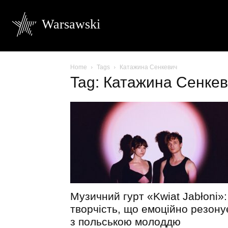
Warsawski
Home
Tags
Катажина Сенкевич
Tag: Катажина Сенке
Музичний гурт «Kwiat Jabłoni»:
творчість, що емоційно резону
з польською молоддю