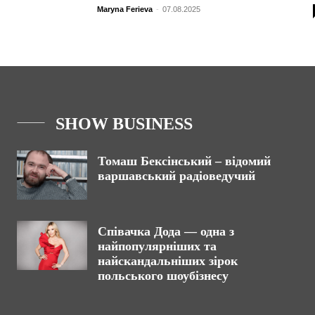
Maryna Ferieva
-
07.08.2025
SHOW BUSINESS
Томаш Бексінський – відомий
варшавський радіоведучий
Співачка Дода — одна з
найпопулярніших та
найскандальніших зірок
польського шоубізнесу