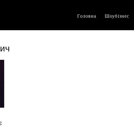
Головна
Шоубізнес
вич
є