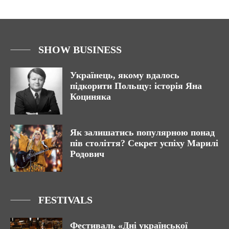
SHOW BUSINESS
Українець, якому вдалось
підкорити Польщу: історія Яна
Коциняка
Як залишатись популярною понад
пів століття? Секрет успіху Марилі
Родович
FESTIVALS
Фестиваль «Дні української