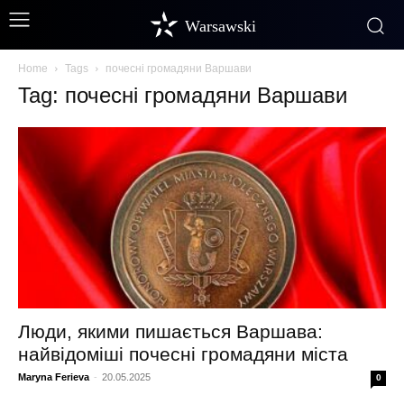
Warsawski
Home
Tags
почесні громадяни Варшави
Tag: почесні громадяни Варшави
Люди, якими пишається Варшава:
найвідоміші почесні громадяни міста
Maryna Ferieva
-
20.05.2025
0