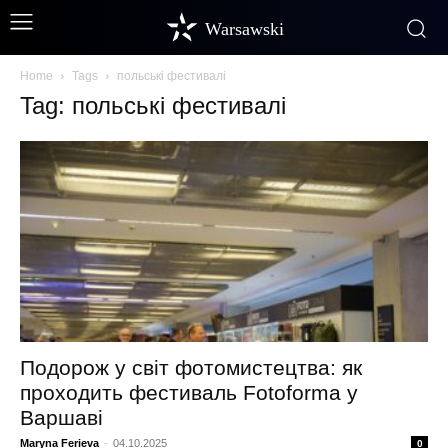
Warsawski
Home
Tags
польські фестивалі
Tag: польські фестивалі
Подорож у світ фотомистецтва: як
проходить фестиваль Fotoforma у
Варшаві
Maryna Ferieva
-
04.10.2025
0