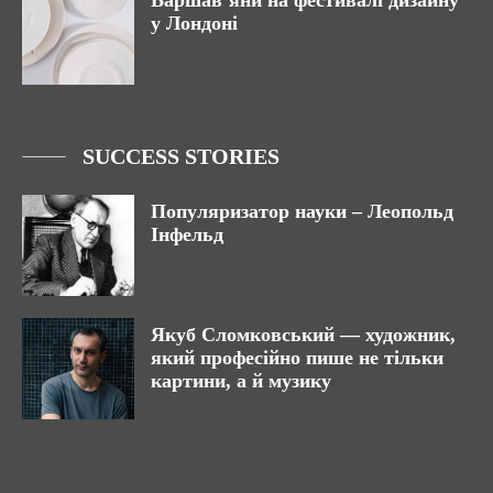
Варшав’яни на фестивалі дизайну
у Лондоні
SUCCESS STORIES
Популяризатор науки – Леопольд
Інфельд
Якуб Сломковський — художник,
який професійно пише не тільки
картини, а й музику