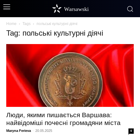
Warsawski
Home
Tags
польські культурні діячі
Tag: польські культурні діячі
Люди, якими пишається Варшава:
найвідоміші почесні громадяни міста
Maryna Ferieva
-
20.05.2025
0