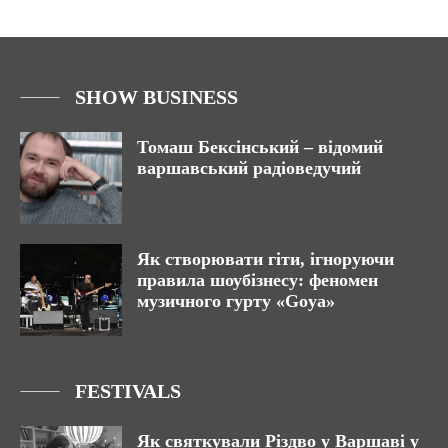
SHOW BUSINESS
Томаш Бексінський – відомий
варшавський радіоведучий
Як створювати гіти, ігноруючи
правила шоубізнесу: феномен
музичного гурту «Goya»
FESTIVALS
Як святкували Різдво у Варшаві у