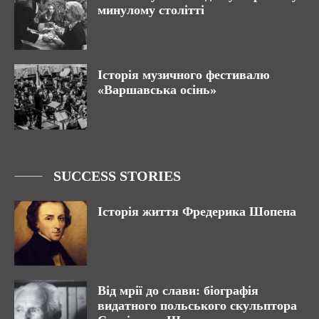
минулому столітті
Історія музичного фестивалю
«Варшавська осінь»
SUCCESS STORIES
Історія життя Фредерика Шопена
Від мрії до слави: біографія
видатного польського скульптора