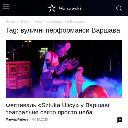
Warsawski
Home
Tags
вуличні перформанси Варшава
Tag: вуличні перформанси Варшава
Фестиваль «Sztuka Ulicy» у Варшаві:
театральне свято просто неба
Maryna Ferieva
-
04.10.2025
0